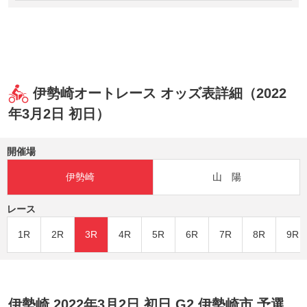
伊勢崎オートレース オッズ表詳細（2022
年3月2日 初日）
開催場
伊勢崎
山 陽
レース
1R
2R
3R
4R
5R
6R
7R
8R
9R
伊勢崎 2022年3月2日 初日 G2 伊勢崎市 予選