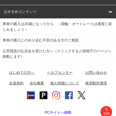
競輪くじ
レース結果
北日本
函館競輪場
青森競輪場
いわき平競輪場
おすすめコンテンツ
車券の購入は20歳になってから ～競輪・オートレースは適度に楽
Dokanto!
キャリーオーバー一覧
関
競輪選手情報
弥彦競輪場
前橋競輪場
取手競輪場
宇都宮競輪場
しみましょう～
東
大宮競輪場
西武園競輪場
京王閣競輪場
立川競輪場
チャリロトプラザ
Perfecta Navi
車券の購入にのめり込む不安のある方のご相談
南
松戸競輪場
千葉競輪場
川崎競輪場
平塚競輪場
公営競技の払戻金を受けた方へ（クリックすると国税庁のページへ
netkeirin
関
移動します）
小田原競輪場
伊東競輪場
静岡競輪場
東
ケイリンガル
中
名古屋競輪場
岐阜競輪場
大垣競輪場
豊橋競輪場
はじめての方へ
ヘルプセンター
お問い合わせ
部
チャリレンジャー
富山競輪場
松阪競輪場
四日市競輪場
会員規約
会社概要
個人情報について
推奨動作環境
競輪場情報
近
福井競輪場
奈良競輪場
向日町競輪場
和歌山競輪場
畿
岸和田競輪場
オートレース場情報
PCサイトへ移動