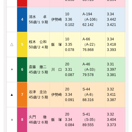
2連
着順
10
A-194
3.34
清水 卓
2連
4
伊勢崎
3.36
（A-106）
3.442
56歳/１９期
着順
0.102
62.142
3.421
2連
着順
10
A-66
3.34
桜木 公和
2連
△
5
飯 塚
3.35
（A-22）
3.418
50歳/２４期
着順
0.078
76.868
3.393
2連
着順
20
A-46
3.31
斎藤 撤二
2連
×
6
川 口
3.31
（A-33）
3.397
45歳/２５期
着順
0.087
79.578
3.381
2連
着順
20
S-44
3.32
谷津 圭治
2連
▲
7
伊勢崎
3.34
（A-8）
3.411
45歳/２５期
着順
0.091
88.316
3.387
2連
着順
20
S-41
3.32
久門 徹
2連
○
8
飯 塚
3.34
（S-35）
3.404
46歳/２６期
着順
0.084
89.555
3.373
2連