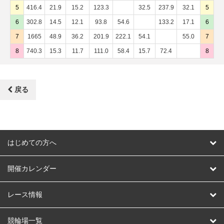
5
416.4
21.9
15.2
123.3
32.5
237.9
32.1
5
6
302.8
14.5
12.1
93.8
54.6
133.2
17.1
6
7
1665
48.9
36.2
201.9
222.1
54.1
55.0
7
8
740.3
15.3
11.7
111.0
58.4
15.7
72.4
8
戻る
はじめての方へ
はじめての方へ
開催カレンダー
競輪
レース情報
オートレース
レース予想
競輪場一覧