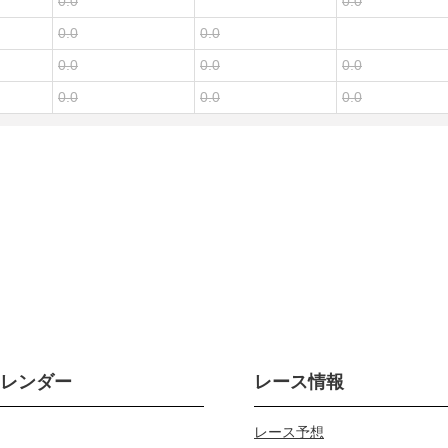
0.0
0.0
0.0
0.0
0.0
0.0
0.0
0.0
0.0
0.0
カレンダー
レース情報
レース予想