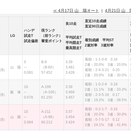
≪ 4月17日 山 陽オート
|
4月21日 山
直近10走成績
良10走
直近90日成績
ハンデ
現ランク
LG
試走T
（前ランク）
平均試走T
着別成績 平均ST
試走偏差
審査ポイント
平均競走T
2連対率 3連対率
最高競走T
着順：1-1-0-8 0.16
0
B-8
3.39
2連：20.0% 3連：20.0%
山 陽
─
（B-60）
3.481
消）
着順：2-4-3-21 0.20
0.091
57.452
3.428
2連：20.0% 3連：30.0%
着順：1-0-2-6 0.18
10
A-199
3.39
2連：11.1% 3連：33.3%
飯 塚
─
（A-106）
3.468
消）
着順：2-3-5-16 0.17
0.078
61.150
3.457
2連：19.2% 3連：38.5%
着順：0-2-1-7 0.16
10
A-211
3.37
2連：20.0% 3連：30.0%
山 陽
─
（A-98）
3.454
消）
着順：0-7-5-17 0.12
0.084
60.212
3.424
2連：24.1% 3連：41.4%