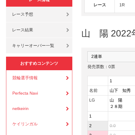
レース
1R
レース予想
レース結果
山 陽 202
キャリーオーバー一覧
おすすめコンテンツ
発売票数：0票
競輪選手情報
1
名前
山下 知秀
Perfecta Navi
LG
山 陽
２８期
netkeirin
1
ケイリンガル
2
0.0