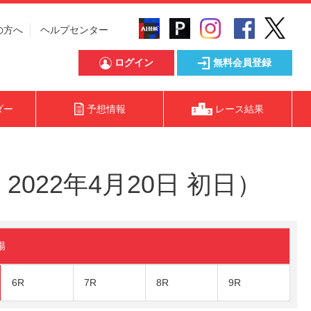
の方へ
ヘルプセンター
ログイン
無料会員登録
ダー
予想情報
レース結果
022年4月20日 初日）
陽
6R
7R
8R
9R