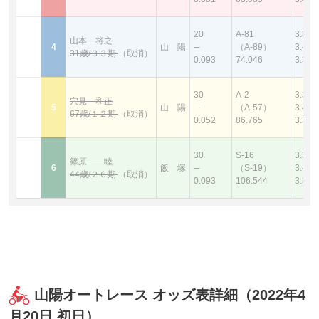
20
A-81
3.33
山本 将之
4
山 陽
─
（A-89）
3.423
31歳/３３期
（取消）
0.093
74.046
3.383
30
A-2
3.37
穴見 和正
5
山 陽
─
（A-57）
3.422
67歳/１２期
（取消）
0.052
86.765
3.394
30
S-16
3.31
篠原 睦
6
飯 塚
─
（S-19）
3.403
44歳/２６期
（取消）
0.093
106.544
3.376
山陽オートレース オッズ表詳細（2022年4
月20日 初日）