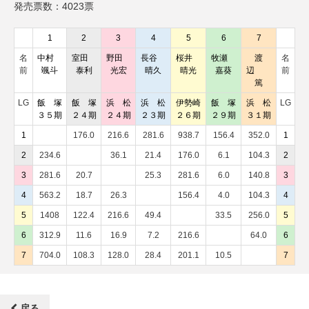
発売票数：4023票
1
2
3
4
5
6
7
名
中村
室田
野田
長谷
桜井
牧瀬
渡
名
前
颯斗
泰利
光宏
晴久
晴光
嘉葵
辺
前
篤
LG
飯 塚
飯 塚
浜 松
浜 松
伊勢崎
飯 塚
浜 松
LG
３５期
２４期
２４期
２３期
２６期
２９期
３１期
1
176.0
216.6
281.6
938.7
156.4
352.0
1
2
234.6
36.1
21.4
176.0
6.1
104.3
2
3
281.6
20.7
25.3
281.6
6.0
140.8
3
4
563.2
18.7
26.3
156.4
4.0
104.3
4
5
1408
122.4
216.6
49.4
33.5
256.0
5
6
312.9
11.6
16.9
7.2
216.6
64.0
6
7
704.0
108.3
128.0
28.4
201.1
10.5
7
戻る