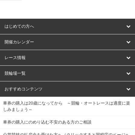
はじめての方へ
はじめての方へ
開催カレンダー
競輪
レース情報
オートレース
レース予想
競輪場一覧
競輪くじ
レース結果
北日本
函館競輪場
青森競輪場
いわき平競輪場
おすすめコンテンツ
車券の購入は20歳になってから ～競輪・オートレースは適度に楽
Dokanto!
キャリーオーバー一覧
関
競輪選手情報
弥彦競輪場
前橋競輪場
取手競輪場
宇都宮競輪場
しみましょう～
東
大宮競輪場
西武園競輪場
京王閣競輪場
立川競輪場
チャリロトプラザ
Perfecta Navi
車券の購入にのめり込む不安のある方のご相談
南
松戸競輪場
千葉競輪場
川崎競輪場
平塚競輪場
公営競技の払戻金を受けた方へ（クリックすると国税庁のページへ