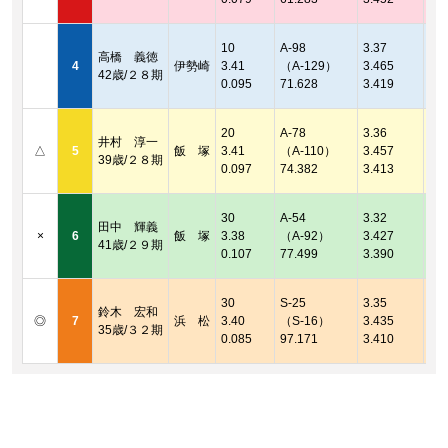
2連
着順
10
A-98
3.37
高橋 義徳
2連
4
伊勢崎
3.41
（A-129）
3.465
42歳/２８期
着順
0.095
71.628
3.419
2連
着順
20
A-78
3.36
井村 淳一
2連
△
5
飯 塚
3.41
（A-110）
3.457
39歳/２８期
着順
0.097
74.382
3.413
2連
着順
30
A-54
3.32
田中 輝義
2連
×
6
飯 塚
3.38
（A-92）
3.427
41歳/２９期
着順
0.107
77.499
3.390
2連
着順
30
S-25
3.35
鈴木 宏和
2連
◎
7
浜 松
3.40
（S-16）
3.435
35歳/３２期
着順
0.085
97.171
3.410
2連