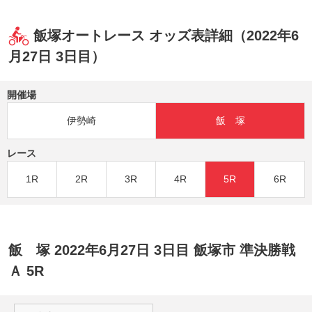
飯塚オートレース オッズ表詳細（2022年6
月27日 3日目）
開催場
伊勢崎
飯 塚
レース
1R
2R
3R
4R
5R
6R
飯 塚 2022年6月27日 3日目 飯塚市 準決勝戦
Ａ 5R