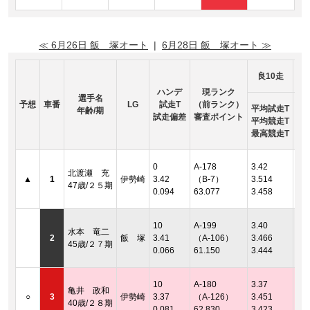
≪ 6月26日 飯 塚オート
|
6月28日 飯 塚オート ≫
良10走
ハンデ
現ランク
選手名
予想
車番
LG
試走T
（前ランク）
平均試走T
年齢/期
試走偏差
審査ポイント
平均競走T
最高競走T
着順
0
A-178
3.42
北渡瀬 充
2連
▲
1
伊勢崎
3.42
（B-7）
3.514
47歳/２５期
着順
0.094
63.077
3.458
2連
着順
10
A-199
3.40
水本 竜二
2連
2
飯 塚
3.41
（A-106）
3.466
45歳/２７期
着順
0.066
61.150
3.444
2連
着順
10
A-180
3.37
亀井 政和
2連
○
3
伊勢崎
3.37
（A-126）
3.451
40歳/２８期
着順
0.081
62.830
3.423