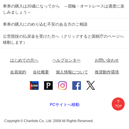
車券の購入は20歳になってから ～競輪・オートレースは適度に楽
Dokanto!
キャリーオーバー一覧
関
競輪選手情報
弥彦競輪場
前橋競輪場
取手競輪場
宇都宮競輪場
しみましょう～
東
大宮競輪場
西武園競輪場
京王閣競輪場
立川競輪場
チャリロトプラザ
Perfecta Navi
車券の購入にのめり込む不安のある方のご相談
南
松戸競輪場
千葉競輪場
川崎競輪場
平塚競輪場
公営競技の払戻金を受けた方へ（クリックすると国税庁のページへ
netkeirin
関
移動します）
小田原競輪場
伊東競輪場
静岡競輪場
東
ケイリンガル
中
名古屋競輪場
岐阜競輪場
大垣競輪場
豊橋競輪場
はじめての方へ
ヘルプセンター
お問い合わせ
部
チャリレンジャー
富山競輪場
松阪競輪場
四日市競輪場
会員規約
会社概要
個人情報について
推奨動作環境
競輪場情報
近
福井競輪場
奈良競輪場
向日町競輪場
和歌山競輪場
畿
岸和田競輪場
オートレース場情報
PCサイトへ移動
中国
玉野競輪場
広島競輪場
防府競輪場
Copyright © Chariloto Co., Ltd. 2008 All Rights Reserved.
四国
高松競輪場
小松島競輪場
高知競輪場
松山競輪場