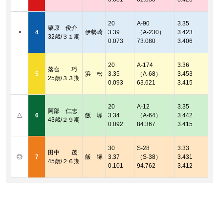
2連
着順
20
A-90
3.35
栗原 俊介
2連
×
4
伊勢崎
3.39
（A-230）
3.423
32歳/３１期
着順
0.073
73.080
3.406
2連
着順
20
A-174
3.36
落合 巧
2連
5
浜 松
3.35
（A-68）
3.453
25歳/３３期
着順
0.093
63.621
3.415
2連
着順
20
A-12
3.35
阿部 仁志
2連
△
6
飯 塚
3.34
（A-64）
3.442
43歳/２９期
着順
0.092
84.367
3.415
2連
着順
30
S-28
3.33
田中 茂
2連
◎
7
飯 塚
3.37
（S-38）
3.431
45歳/２６期
着順
0.101
94.762
3.412
2連