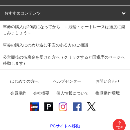
競輪くじ
レース結果
北日本
函館競輪場
青森競輪場
いわき平競輪場
おすすめコンテンツ
車券の購入は20歳になってから ～競輪・オートレースは適度に楽
Dokanto!
キャリーオーバー一覧
関
競輪選手情報
弥彦競輪場
前橋競輪場
取手競輪場
宇都宮競輪場
しみましょう～
東
大宮競輪場
西武園競輪場
京王閣競輪場
立川競輪場
チャリロトプラザ
Perfecta Navi
車券の購入にのめり込む不安のある方のご相談
南
松戸競輪場
千葉競輪場
川崎競輪場
平塚競輪場
公営競技の払戻金を受けた方へ（クリックすると国税庁のページへ
netkeirin
関
移動します）
小田原競輪場
伊東競輪場
静岡競輪場
東
ケイリンガル
中
名古屋競輪場
岐阜競輪場
大垣競輪場
豊橋競輪場
はじめての方へ
ヘルプセンター
お問い合わせ
部
チャリレンジャー
富山競輪場
松阪競輪場
四日市競輪場
会員規約
会社概要
個人情報について
推奨動作環境
競輪場情報
近
福井競輪場
奈良競輪場
向日町競輪場
和歌山競輪場
畿
岸和田競輪場
オートレース場情報
PCサイトへ移動