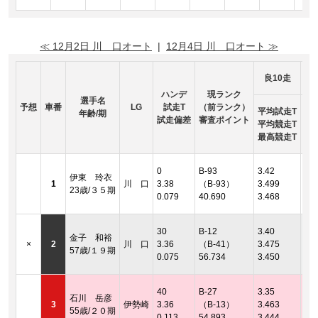
≪ 12月2日 川 口オート
|
12月4日 川 口オート ≫
良10走
ハンデ
現ランク
選手名
予想
車番
LG
試走T
（前ランク）
平均試走T
年齢/期
試走偏差
審査ポイント
平均競走T
最高競走T
着順
0
B-93
3.42
伊東 玲衣
2連
1
川 口
3.38
（B-93）
3.499
23歳/３５期
着順
0.079
40.690
3.468
2連
着順
30
B-12
3.40
金子 和裕
2連
×
2
川 口
3.36
（B-41）
3.475
57歳/１９期
着順
0.075
56.734
3.450
2連
着順
40
B-27
3.35
石川 岳彦
2連
3
伊勢崎
3.36
（B-13）
3.463
55歳/２０期
着順
0.113
54.893
3.444