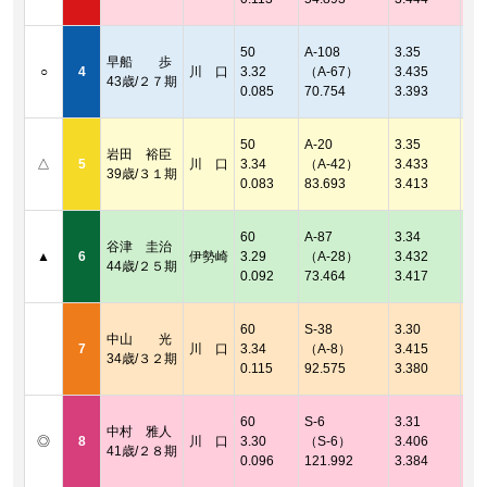
2連
着順
50
A-108
3.35
早船 歩
2連
○
4
川 口
3.32
（A-67）
3.435
43歳/２７期
着順
0.085
70.754
3.393
2連
着順
50
A-20
3.35
岩田 裕臣
2連
△
5
川 口
3.34
（A-42）
3.433
39歳/３１期
着順
0.083
83.693
3.413
2連
着順
60
A-87
3.34
谷津 圭治
2連
▲
6
伊勢崎
3.29
（A-28）
3.432
44歳/２５期
着順
0.092
73.464
3.417
2連
着順
60
S-38
3.30
中山 光
2連
7
川 口
3.34
（A-8）
3.415
34歳/３２期
着順
0.115
92.575
3.380
2連
着順
60
S-6
3.31
中村 雅人
2連
◎
8
川 口
3.30
（S-6）
3.406
41歳/２８期
着順
0.096
121.992
3.384
2連