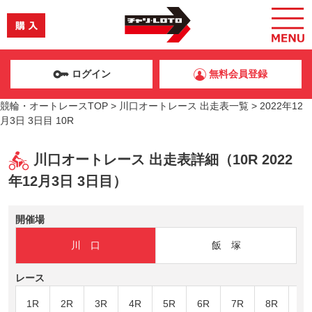
ログイン
無料会員登録
競輪・オートレースTOP
>
川口オートレース 出走表一覧
>
2022年12
月3日 3日目 10R
川口オートレース 出走表詳細（10R 2022
年12月3日 3日目）
開催場
川 口
飯 塚
レース
1R
2R
3R
4R
5R
6R
7R
8R
9R