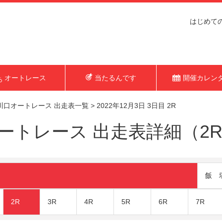
はじめて
オートレース
当たるんです
開催カレン
川口オートレース 出走表一覧
>
2022年12月3日 3日目 2R
トレース 出走表詳細（2R 2
飯 
2R
3R
4R
5R
6R
7R