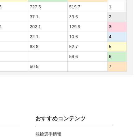
5
727.5
519.7
1
37.1
33.6
2
9
202.1
129.9
3
22.1
10.6
4
63.8
52.7
5
59.6
6
50.5
7
おすすめコンテンツ
競輪選手情報