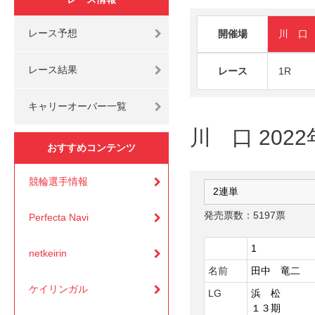
レース予想
開催場
川 口
レース結果
レース
1R
キャリーオーバー一覧
川 口 2022
おすすめコンテンツ
競輪選手情報
発売票数：5197票
Perfecta Navi
1
netkeirin
名前
田中 竜二
ケイリンガル
LG
浜 松
１３期