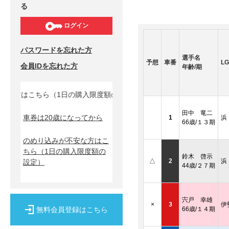
る
ログイン
パスワードを忘れた方
選手名
予想
車番
LG
会員IDを忘れた方
年齢/期
な方はこちら（1日の購入限度額の設定）↓
田中 竜二
車券は20歳になってから
1
浜
66歳/１３期
のめり込みが不安な方はこ
ちら
（1日の購入限度額の
鈴木 啓示
△
2
浜
設定）
44歳/２７期
宍戸 幸雄
×
3
伊
無料会員登録はこちら
66歳/１４期