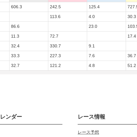
606.3
242.5
125.4
727.
113.6
4.0
30.3
86.6
23.0
103.
11.3
72.7
17.4
32.4
330.7
9.1
33.3
227.3
7.6
36.7
32.7
121.2
4.8
51.2
カレンダー
レース情報
レース予想