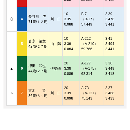
2連
着順
10
B-7
3.39
長谷川 啓
2連
◎
4
川 口
3.35
（B-17）
3.478
71歳/１２期
着順
0.088
57.449
3.441
2連
着順
10
A-212
3.41
岩永 清文
2連
5
山 陽
3.39
（A-210）
3.494
42歳/２７期
着順
0.084
59.766
3.441
2連
着順
20
A-177
3.36
押田 和也
2連
▲
6
伊勢崎
3.38
（A-175）
3.449
44歳/２７期
着順
0.089
62.314
3.418
2連
着順
20
A-73
3.37
古木 賢
2連
○
7
川 口
3.39
（A-121）
3.468
36歳/３１期
着順
0.098
75.143
3.433
2連