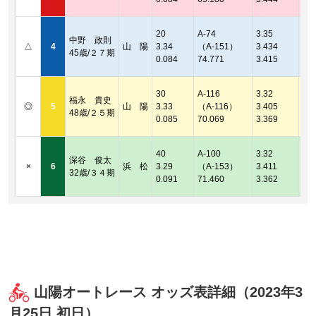
2連
着順
20
A-74
3.35
中野 政則
2連
△
4
山 陽
3.34
（A-151）
3.434
45歳/２７期
着順
0.084
74.771
3.415
2連
着順
30
A-116
3.32
福永 貴史
2連
◎
5
山 陽
3.33
（A-116）
3.405
48歳/２５期
着順
0.085
70.069
3.369
2連
着順
40
A-100
3.32
深谷 俊太
2連
×
6
浜 松
3.29
（A-153）
3.411
32歳/３４期
着順
0.091
71.460
3.362
2連
山陽オートレース オッズ表詳細（2023年3
月25日 初日）