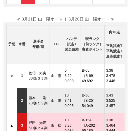
≪ 3月21日 山 陽オート
|
3月26日 山 陽オート ≫
良10走
ハンデ
現ランク
選手名
予想
車番
LG
試走T
（前ランク）
平均試走T
年齢/期
試走偏差
審査ポイント
平均競走T
最高競走T
着順
0
B-65
3.38
佐伯 拓実
2連
○
1
山 陽
3.29
（B-69）
3.478
30歳/３３期
着順
0.098
49.692
3.448
2連
着順
10
B-36
3.43
藤本 剛
2連
2
山 陽
3.41
（B-25）
3.525
70歳/１３期
着順
0.095
54.049
3.457
2連
着順
10
A-154
3.38
野田 光宏
2連
▲
3
浜 松
3.36
（A-202）
3.464
51歳/２４期
着順
0.084
65.180
3.444