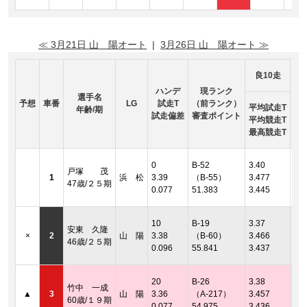
≪ 3月21日 山 陽オート
|
3月26日 山 陽オート ≫
良10走
ハンデ
現ランク
選手名
予想
車番
LG
試走T
（前ランク）
平均試走T
年齢/期
試走偏差
審査ポイント
平均競走T
最高競走T
着順
0
B-52
3.40
戸塚 茂
2連
1
浜 松
3.39
（B-55）
3.477
47歳/２５期
着順
0.077
51.383
3.445
2連
着順
10
B-19
3.37
安東 久隆
2連
×
2
山 陽
3.38
（B-60）
3.466
46歳/２５期
着順
0.096
55.841
3.437
2連
着順
20
B-26
3.38
竹中 一成
2連
▲
3
山 陽
3.36
（A-217）
3.457
60歳/１９期
着順
0.077
54.975
3.436