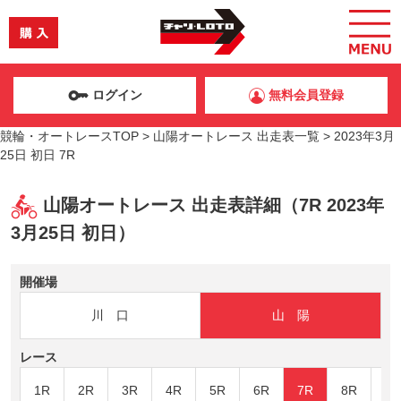
ログイン
無料会員登録
競輪・オートレースTOP
>
山陽オートレース 出走表一覧
>
2023年3月
25日 初日 7R
山陽オートレース 出走表詳細（7R 2023年
3月25日 初日）
開催場
川 口
山 陽
レース
1R
2R
3R
4R
5R
6R
7R
8R
9R