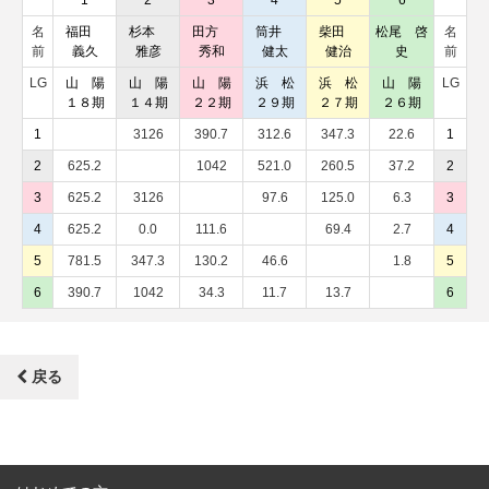
1
2
3
4
5
6
名
福田
杉本
田方
筒井
柴田
松尾 啓
名
前
義久
雅彦
秀和
健太
健治
史
前
LG
山 陽
山 陽
山 陽
浜 松
浜 松
山 陽
LG
１８期
１４期
２２期
２９期
２７期
２６期
1
3126
390.7
312.6
347.3
22.6
1
2
625.2
1042
521.0
260.5
37.2
2
3
625.2
3126
97.6
125.0
6.3
3
4
625.2
0.0
111.6
69.4
2.7
4
5
781.5
347.3
130.2
46.6
1.8
5
6
390.7
1042
34.3
11.7
13.7
6
戻る