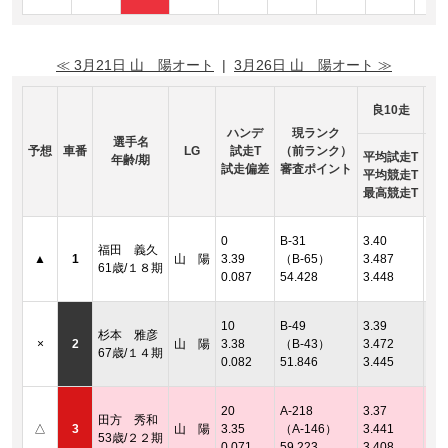
≪ 3月21日 山 陽オート
|
3月26日 山 陽オート ≫
良10走
ハンデ
現ランク
選手名
予想
車番
LG
試走T
（前ランク）
平均試走T
年齢/期
試走偏差
審査ポイント
平均競走T
最高競走T
着順
0
B-31
3.40
福田 義久
2連
▲
1
山 陽
3.39
（B-65）
3.487
61歳/１８期
着順
0.087
54.428
3.448
2連
着順
10
B-49
3.39
杉本 雅彦
2連
×
2
山 陽
3.38
（B-43）
3.472
67歳/１４期
着順
0.082
51.846
3.445
2連
着順
20
A-218
3.37
田方 秀和
2連
△
3
山 陽
3.35
（A-146）
3.441
53歳/２２期
着順
0.071
59.223
3.408