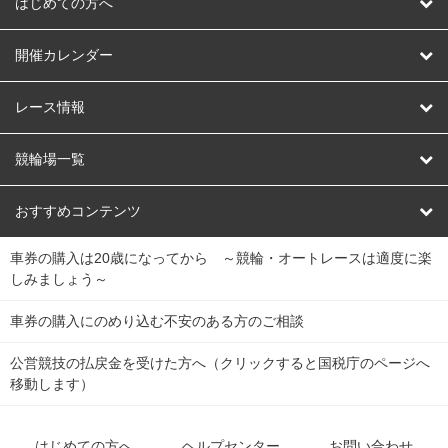
はじめての方へ
はじめての方へ
開催カレンダー
競輪
レース情報
オートレース
レース予想
競輪場一覧
競輪くじ
レース結果
北日本
函館競輪場
青森競輪場
いわき平競輪場
おすすめコンテンツ
車券の購入は20歳になってから ～競輪・オートレースは適度に楽
Dokanto!
キャリーオーバー一覧
関
競輪選手情報
弥彦競輪場
前橋競輪場
取手競輪場
宇都宮競輪場
しみましょう～
東
大宮競輪場
西武園競輪場
京王閣競輪場
立川競輪場
チャリロトプラザ
Perfecta Navi
車券の購入にのめり込む不安のある方のご相談
南
松戸競輪場
千葉競輪場
川崎競輪場
平塚競輪場
公営競技の払戻金を受けた方へ（クリックすると国税庁のページへ
netkeirin
関
移動します）
小田原競輪場
伊東競輪場
静岡競輪場
東
ケイリンガル
中
名古屋競輪場
岐阜競輪場
大垣競輪場
豊橋競輪場
はじめての方へ
ヘルプセンター
お問い合わせ