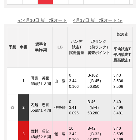
≪ 4月10日 飯 塚オート
|
4月17日 飯 塚オート ≫
良10走
ハンデ
現ランク
選手名
予想
車番
LG
試走T
（前ランク）
平均試走T
年齢/期
試走偏差
審査ポイント
平均競走T
最高競走T
着順
0
B-102
3.43
田斎 英世
2連
1
山 陽
3.44
（B-45）
3.536
65歳/１３期
着順
0.106
56.850
3.506
2連
着順
0
B-46
3.40
内越 忠徳
2連
◎
2
伊勢崎
3.41
（B-4）
3.496
65歳/１４期
着順
0.096
53.280
3.481
2連
着順
10
B-42
3.40
西村 昭紀
2連
3
飯 塚
3.42
（B-32）
3.505
48歳/２５期
着順
0.105
53.801
3.469