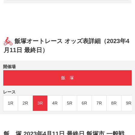
飯塚オートレース オッズ表詳細（2023年4
月11日 最終日）
開催場
飯 塚
レース
1R
2R
3R
4R
5R
6R
7R
8R
9R
飯 塚 2023年4月11日 最終日 飯塚市 一般戦