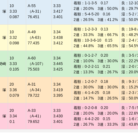
着順：1-1-3-5 0.17
良：12-10 
10
A-55
3.33
2連：20.0% 3連：50.0%
良：29.7
 塚
3.33
（A-31）
3.417
着順：5-4-5-20 0.16
湿：5-2 / 
0.087
76.451
3.401
2連：26.5% 3連：41.2%
湿：50.0
着順：1-2-3-3 0.13
良：19-8 /
10
A-49
3.34
2連：33.3% 3連：66.7%
良：48.2
 塚
3.32
（A-63）
3.438
着順：10-3-6-10 0.15
湿：2-4 / 
0.098
77.435
3.412
2連：44.8% 3連：65.5%
湿：54.5
着順：0-1-2-7 0.20
良：3-5 / 
10
A-60
3.34
2連：10.0% 3連：30.0%
良：22.2
勢崎
3.33
（A-107）
3.445
着順：0-2-2-11 0.21
湿：2-0 / 
0.105
75.503
3.425
2連：13.3% 3連：26.7%
湿：20.0
着順：1-2-0-7 0.18
良：9-3 / 
20
A-31
3.34
2連：30.0% 3連：30.0%
良：15.2
 塚
3.36
（A-34）
3.419
着順：4-1-4-25 0.18
湿：2-3 / 
0.079
79.722
3.395
2連：14.7% 3連：26.5%
湿：50.0
着順：0-2-0-8 0.20
良：7-5 / 
20
A-33
3.33
2連：20.0% 3連：20.0%
良：22.6
 塚
3.34
（A-41）
3.430
着順：4-4-2-20 0.15
湿：1-6 / 
0.1
79.652
3.401
2連：26.7% 3連：33.3%
湿：43.8