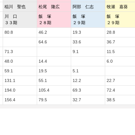
稲川 聖也
松尾 隆広
阿部 仁志
牧瀬 嘉葵
川 口
飯 塚
飯 塚
飯 塚
３３期
２８期
２９期
２９期
80.8
46.2
19.3
28.8
64.6
33.6
36.7
71.3
9.1
11.5
48.0
14.4
6.0
59.1
19.5
5.1
131.1
55.1
12.2
22.7
194.0
105.4
69.3
72.4
156.4
79.5
32.7
38.5