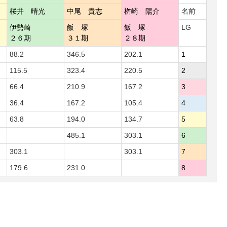
桜井 晴光
中尾 貴志
桝崎 陽介
名前
伊勢崎
飯 塚
飯 塚
LG
２６期
３１期
２８期
88.2
346.5
202.1
1
115.5
323.4
220.5
2
66.4
210.9
167.2
3
36.4
167.2
105.4
4
63.8
194.0
134.7
5
485.1
303.1
6
303.1
303.1
7
179.6
231.0
8