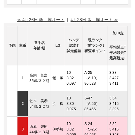
≪ 4月26日 飯 塚オート
|
4月28日 飯 塚オート ≫
良10走
ハンデ
現ランク
選手名
予想
車番
LG
試走T
（前ランク）
平均試走T
年齢/期
試走偏差
審査ポイント
平均競走T
最高競走T
着順
10
A-25
3.33
高宗 良次
2連
1
飯 塚
3.32
（A-19）
3.427
35歳/３２期
着順
0.097
80.528
3.411
2連
着順
10
S-47
3.34
笠木 美孝
2連
2
浜 松
3.30
（A-56）
3.415
54歳/２２期
着順
0.075
86.466
3.395
2連
着順
10
S-24
3.32
西原 智昭
2連
3
伊勢崎
3.32
（S-25）
3.416
44歳/２８期
着順
0.096
96.953
3.398