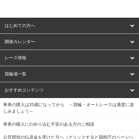
はじめての方へ
はじめての方へ
開催カレンダー
競輪
レース情報
オートレース
レース予想
競輪場一覧
競輪くじ
レース結果
北日本
函館競輪場
青森競輪場
いわき平競輪場
おすすめコンテンツ
車券の購入は20歳になってから ～競輪・オートレースは適度に楽
Dokanto!
キャリーオーバー一覧
関
競輪選手情報
弥彦競輪場
前橋競輪場
取手競輪場
宇都宮競輪場
しみましょう～
東
大宮競輪場
西武園競輪場
京王閣競輪場
立川競輪場
チャリロトプラザ
Perfecta Navi
車券の購入にのめり込む不安のある方のご相談
南
松戸競輪場
千葉競輪場
川崎競輪場
平塚競輪場
公営競技の払戻金を受けた方へ（クリックすると国税庁のページへ
netkeirin