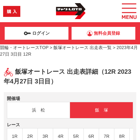
ログイン
無料会員登録
競輪・オートレースTOP
>
飯塚オートレース 出走表一覧
>
2023年4月
27日 3日目 12R
飯塚オートレース 出走表詳細（12R 2023
年4月27日 3日目）
開催場
浜 松
飯 塚
レース
1R
2R
3R
4R
5R
6R
7R
8R
9R