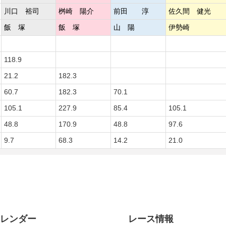
川口 裕司
桝崎 陽介
前田 淳
佐久間 健光
飯 塚
飯 塚
山 陽
伊勢崎
118.9
21.2
182.3
60.7
182.3
70.1
105.1
227.9
85.4
105.1
48.8
170.9
48.8
97.6
9.7
68.3
14.2
21.0
カレンダー
レース情報