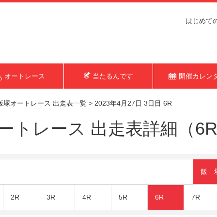
はじめて
オートレース
当たるんです
開催カレン
飯塚オートレース 出走表一覧
>
2023年4月27日 3日目 6R
トレース 出走表詳細（6R 2
飯 
2R
3R
4R
5R
6R
7R