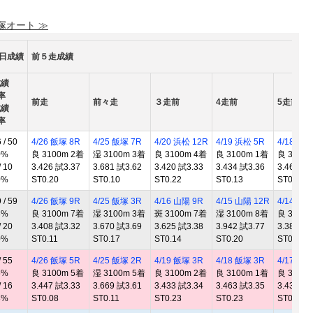
 塚オート ≫
0日成績
前５走成績
成績
率
前走
前々走
３走前
4走前
5走前
成績
率
/ 50
4/26 飯塚 8R
4/25 飯塚 7R
4/20 浜松 12R
4/19 浜松 5R
4/18 浜松
0%
良 3100m 2着
湿 3100m 3着
良 3100m 4着
良 3100m 1着
良 3100
 10
3.426 試3.37
3.681 試3.62
3.420 試3.33
3.434 試3.36
3.468 試3
0%
ST0.20
ST0.10
ST0.22
ST0.13
ST0.15
/ 59
4/26 飯塚 9R
4/25 飯塚 3R
4/16 山陽 9R
4/15 山陽 12R
4/14 山陽
3%
良 3100m 7着
湿 3100m 3着
斑 3100m 7着
湿 3100m 8着
良 3100
 20
3.408 試3.32
3.670 試3.69
3.625 試3.38
3.942 試3.77
3.389 試3
0%
ST0.11
ST0.17
ST0.14
ST0.20
ST0.13
 55
4/26 飯塚 5R
4/25 飯塚 2R
4/19 飯塚 3R
4/18 飯塚 3R
4/17 飯塚
6%
良 3100m 5着
湿 3100m 5着
良 3100m 2着
良 3100m 1着
良 3100
 16
3.447 試3.33
3.669 試3.61
3.433 試3.34
3.463 試3.35
3.439 試3
8%
ST0.08
ST0.11
ST0.23
ST0.23
ST0.16