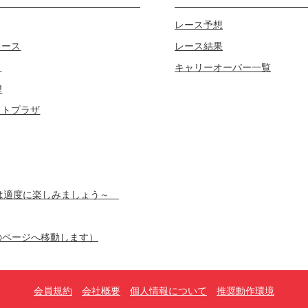
レース予想
レース
レース結果
じ
キャリーオーバー一覧
!
ロトプラザ
スは適度に楽しみましょう～
のページへ移動します）
会員規約
会社概要
個人情報について
推奨動作環境