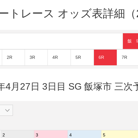
トレース オッズ表詳細（20
飯 
2R
3R
4R
5R
6R
7R
年4月27日 3日目 SG 飯塚市 三次
2
3
4
5