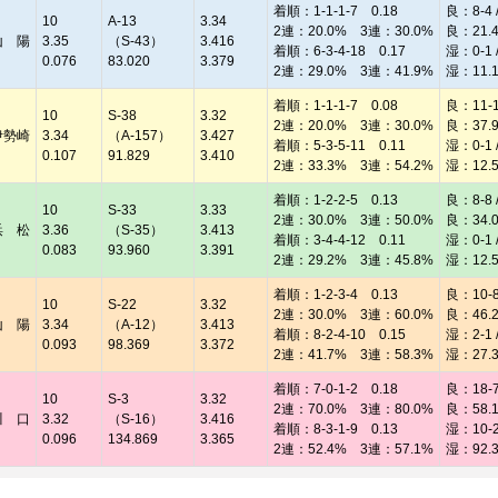
着順：1-1-1-7 0.18
良：8-4 /
10
A-13
3.34
2連：20.0% 3連：30.0%
良：21.
山 陽
3.35
（S-43）
3.416
着順：6-3-4-18 0.17
湿：0-1 /
0.076
83.020
3.379
2連：29.0% 3連：41.9%
湿：11.
着順：1-1-1-7 0.08
良：11-11
10
S-38
3.32
2連：20.0% 3連：30.0%
良：37.
伊勢崎
3.34
（A-157）
3.427
着順：5-3-5-11 0.11
湿：0-1 /
0.107
91.829
3.410
2連：33.3% 3連：54.2%
湿：12.
着順：1-2-2-5 0.13
良：8-8 /
10
S-33
3.33
2連：30.0% 3連：50.0%
良：34.
浜 松
3.36
（S-35）
3.413
着順：3-4-4-12 0.11
湿：0-1 /
0.083
93.960
3.391
2連：29.2% 3連：45.8%
湿：12.
着順：1-2-3-4 0.13
良：10-8 
10
S-22
3.32
2連：30.0% 3連：60.0%
良：46.
山 陽
3.34
（A-12）
3.413
着順：8-2-4-10 0.15
湿：2-1 /
0.093
98.369
3.372
2連：41.7% 3連：58.3%
湿：27.
着順：7-0-1-2 0.18
良：18-7 
10
S-3
3.32
2連：70.0% 3連：80.0%
良：58.
川 口
3.32
（S-16）
3.416
着順：8-3-1-9 0.13
湿：10-2 
0.096
134.869
3.365
2連：52.4% 3連：57.1%
湿：92.