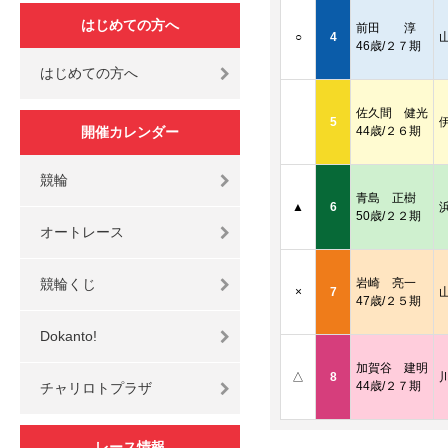
はじめての方へ
前田 淳
○
4
46歳/２７期
はじめての方へ
佐久間 健光
5
開催カレンダー
44歳/２６期
競輪
青島 正樹
▲
6
50歳/２２期
オートレース
競輪くじ
岩崎 亮一
×
7
47歳/２５期
Dokanto!
加賀谷 建明
△
8
44歳/２７期
チャリロトプラザ
レース情報