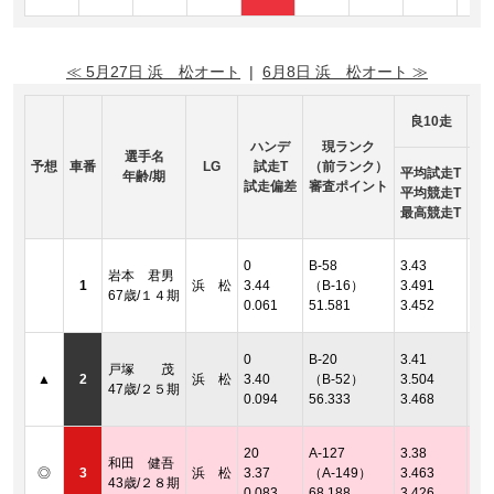
≪ 5月27日 浜 松オート
|
6月8日 浜 松オート ≫
良10走
ハンデ
現ランク
選手名
予想
車番
LG
試走T
（前ランク）
平均試走T
年齢/期
試走偏差
審査ポイント
平均競走T
最高競走T
着順
0
B-58
3.43
岩本 君男
2連
1
浜 松
3.44
（B-16）
3.491
67歳/１４期
着順
0.061
51.581
3.452
2連
着順
0
B-20
3.41
戸塚 茂
2連
▲
2
浜 松
3.40
（B-52）
3.504
47歳/２５期
着順
0.094
56.333
3.468
2連
着順
20
A-127
3.38
和田 健吾
2連
◎
3
浜 松
3.37
（A-149）
3.463
43歳/２８期
着順
0.083
68.188
3.426