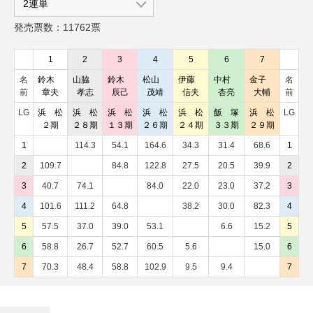
発売票数：11762票
1
2
3
4
5
6
7
名
鈴木
山脇
鈴木
松山
伊藤
中村
金子
名
前
章夫
孝志
辰己
茂靖
信夫
杏亮
大輔
前
LG
浜 松
浜 松
浜 松
浜 松
浜 松
飯 塚
浜 松
LG
２期
２８期
１３期
２６期
２４期
３３期
２９期
1
114.3
54.1
164.6
34.3
31.4
68.6
1
2
109.7
84.8
122.8
27.5
20.5
39.9
2
3
40.7
74.1
84.0
22.0
23.0
37.2
3
4
101.6
111.2
64.8
38.2
30.0
82.3
4
5
57.5
37.0
39.0
53.1
6.6
15.2
5
6
58.8
26.7
52.7
60.5
5.6
15.0
6
7
70.3
48.4
58.8
102.9
9.5
9.4
7