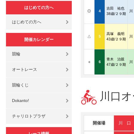
はじめての方へ
吉田 祐也
◎
4
川
38歳/２９期
はじめての方へ
高塚 義明
△
5
川
開催カレンダー
43歳/２９期
競輪
青木 治親
○
6
川
47歳/２９期
オートレース
競輪くじ
川口オー
Dokanto!
チャリロトプラザ
開催場
川 口
レース情報