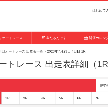
はじめて
オートレース
当たるんです
開催カレン
川口オートレース 出走表一覧
>
2023年7月23日 4日目 1R
トレース 出走表詳細（1R 2
伊勢
2R
3R
4R
5R
6R
7R