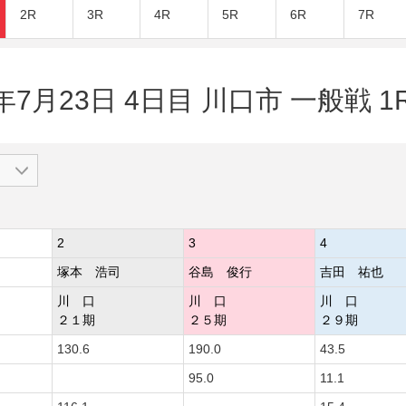
2R
3R
4R
5R
6R
7R
年7月23日 4日目 川口市 一般戦 1
2
3
4
塚本 浩司
谷島 俊行
吉田 祐也
川 口
川 口
川 口
２１期
２５期
２９期
130.6
190.0
43.5
95.0
11.1