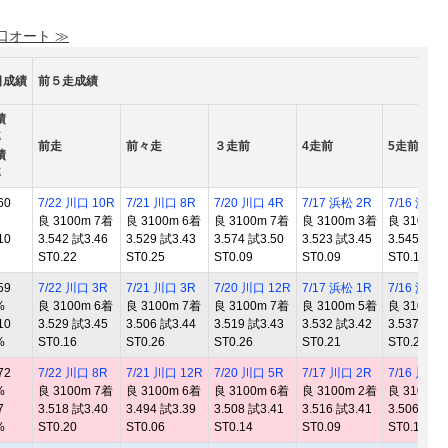
 口オート ≫
日成績
前５走成績
績
率
前走
前々走
３走前
4走前
5走前
績
率
60
7/22 川口 10R
7/21 川口 8R
7/20 川口 4R
7/17 浜松 2R
7/16 浜松 
良 3100m 7着
良 3100m 6着
良 3100m 7着
良 3100m 3着
良 3100m 
10
3.542 試3.46
3.529 試3.43
3.574 試3.50
3.523 試3.45
3.545 試3.
ST0.22
ST0.25
ST0.09
ST0.09
ST0.18
59
7/22 川口 3R
7/21 川口 3R
7/20 川口 12R
7/17 浜松 1R
7/16 浜松 
%
良 3100m 6着
良 3100m 7着
良 3100m 7着
良 3100m 5着
良 3100m 
10
3.529 試3.45
3.506 試3.44
3.519 試3.43
3.532 試3.42
3.537 試3.
%
ST0.16
ST0.26
ST0.26
ST0.21
ST0.26
72
7/22 川口 8R
7/21 川口 12R
7/20 川口 5R
7/17 川口 2R
7/16 川口 
%
良 3100m 7着
良 3100m 6着
良 3100m 6着
良 3100m 2着
良 3100m 
7
3.518 試3.40
3.494 試3.39
3.508 試3.41
3.516 試3.41
3.506 試3.
%
ST0.20
ST0.06
ST0.14
ST0.09
ST0.11