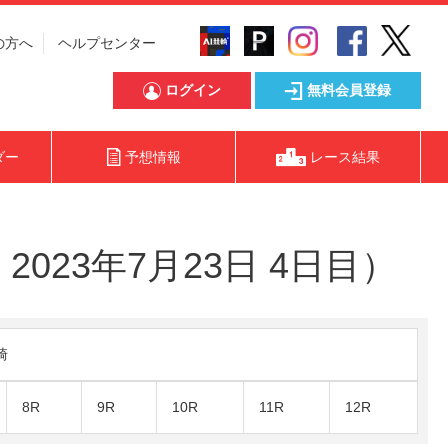
の方へ
ヘルプセンター
ログイン
無料会員登録
ダー
予想情報
レース結果
023年7月23日 4日目）
崎
8R
9R
10R
11R
12R