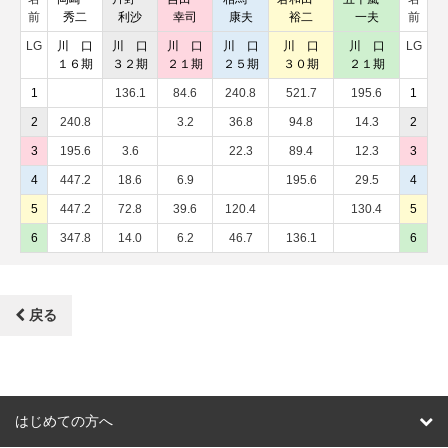
前
秀二
利沙
幸司
康夫
裕二
一夫
前
LG
川 口
川 口
川 口
川 口
川 口
川 口
LG
１６期
３２期
２１期
２５期
３０期
２１期
1
136.1
84.6
240.8
521.7
195.6
1
2
240.8
3.2
36.8
94.8
14.3
2
3
195.6
3.6
22.3
89.4
12.3
3
4
447.2
18.6
6.9
195.6
29.5
4
5
447.2
72.8
39.6
120.4
130.4
5
6
347.8
14.0
6.2
46.7
136.1
6
戻る
はじめての方へ