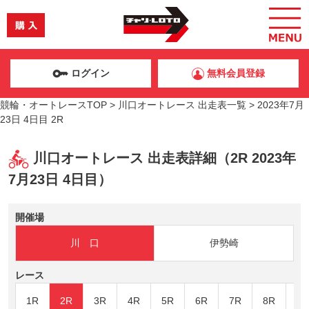
ログイン
無料会員登録
競輪・オートレースTOP
>
川口オートレース 出走表一覧
>
2023年7月
23日 4日目 2R
川口オートレース 出走表詳細（2R 2023年
7月23日 4日目）
開催場
川 口
伊勢崎
レース
1R
2R
3R
4R
5R
6R
7R
8R
9R