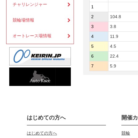
チャリレンジャー
1
2
104.8
競輪場情報
3
3.8
オートレース場情報
4
11.9
5
4.5
6
22.4
7
5.9
はじめての方へ
開催
はじめての方へ
競輪