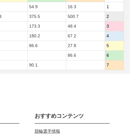
54.9
16.3
1
3
375.5
500.7
2
173.3
48.4
3
180.2
67.2
4
86.6
27.8
5
86.6
6
90.1
7
おすすめコンテンツ
競輪選手情報