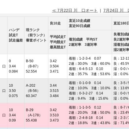
≪ 7月22日 川 口オート
|
7月24日 川
直近10走成績
良10走
直近180
直近90日成績
ハンデ
現ランク
良着別成
試走T
（前ランク）
平均試走T
着別成績 平均ST
良2連対
試走偏差
審査ポイント
平均競走T
2連対率 3連対率
湿着別成
最高競走T
湿2連対
安な方はこちら（1日の購入限度額の設定）↓
着順：1-2-3-4 0.07
良：12-13 
0
B-50
3.42
2連：30.0% 3連：60.0%
良：45.5
 口
3.44
（B-87）
3.504
着順：6-4-5-13 0.10
湿：0-0 / 
0.084
52.554
3.471
2連：35.7% 3連：53.6%
湿：0.0%
着順：0-1-0-9 0.14
良：3-5 / 
10
A-202
3.44
2連：10.0% 3連：10.0%
良：13.6
 口
3.50
（B-56）
3.515
着順：0-3-2-27 0.14
湿：0-0 / 
0.075
60.347
3.484
2連：9.4% 3連：15.6%
湿：0.0%
着順：1-1-3-5 0.12
良：8-7 / 
10
B-29
3.42
2連：20.0% 3連：50.0%
良：23.4
 口
3.44
（A-178）
3.510
着順：2-4-8-18 0.14
湿：2-3 / 
0.09
55.438
3.473
2連：18.8% 3連：43.8%
湿：71.4