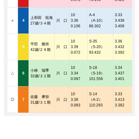
2
着
10
A-4
3.33
上和田 拓海
2
○
4
川 口
3.36
（A-10）
3.436
27歳/３４期
着
0.106
86.302
3.406
2
着
10
S-35
3.36
平田 雅崇
2
5
川 口
3.39
（S-20）
3.432
42歳/２９期
着
0.072
93.432
3.392
2
着
10
S-18
3.34
小林 瑞季
2
△
6
川 口
3.34
（S-19）
3.437
32歳/３２期
着
0.097
101.556
3.401
2
着
10
S-14
3.33
佐藤 摩弥
2
◎
7
川 口
3.38
（A-2）
3.413
31歳/３１期
着
0.083
110.293
3.382
2