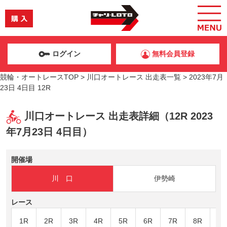
ログイン
無料会員登録
競輪・オートレースTOP
>
川口オートレース 出走表一覧
>
2023年7月
23日 4日目 12R
川口オートレース 出走表詳細（12R 2023
年7月23日 4日目）
開催場
川 口
伊勢崎
レース
1R
2R
3R
4R
5R
6R
7R
8R
9R