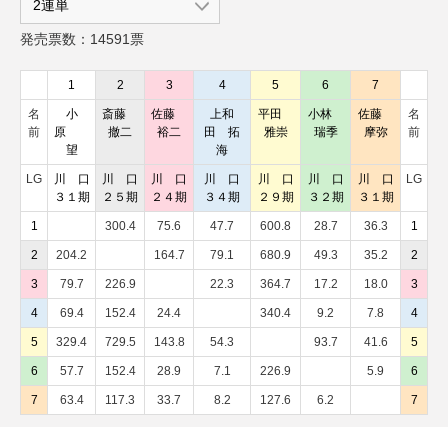
発売票数：14591票
1
2
3
4
5
6
7
名
小
斎藤
佐藤
上和
平田
小林
佐藤
名
前
原
撤二
裕二
田 拓
雅崇
瑞季
摩弥
前
望
海
LG
川 口
川 口
川 口
川 口
川 口
川 口
川 口
LG
３１期
２５期
２４期
３４期
２９期
３２期
３１期
1
300.4
75.6
47.7
600.8
28.7
36.3
1
2
204.2
164.7
79.1
680.9
49.3
35.2
2
3
79.7
226.9
22.3
364.7
17.2
18.0
3
4
69.4
152.4
24.4
340.4
9.2
7.8
4
5
329.4
729.5
143.8
54.3
93.7
41.6
5
6
57.7
152.4
28.9
7.1
226.9
5.9
6
7
63.4
117.3
33.7
8.2
127.6
6.2
7