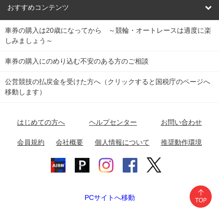
競輪くじ
レース結果
北日本
函館競輪場
青森競輪場
いわき平競輪場
おすすめコンテンツ
車券の購入は20歳になってから ～競輪・オートレースは適度に楽
Dokanto!
キャリーオーバー一覧
関
競輪選手情報
弥彦競輪場
前橋競輪場
取手競輪場
宇都宮競輪場
しみましょう～
東
大宮競輪場
西武園競輪場
京王閣競輪場
立川競輪場
チャリロトプラザ
Perfecta Navi
車券の購入にのめり込む不安のある方のご相談
南
松戸競輪場
千葉競輪場
川崎競輪場
平塚競輪場
公営競技の払戻金を受けた方へ（クリックすると国税庁のページへ
netkeirin
関
移動します）
小田原競輪場
伊東競輪場
静岡競輪場
東
ケイリンガル
中
名古屋競輪場
岐阜競輪場
大垣競輪場
豊橋競輪場
はじめての方へ
ヘルプセンター
お問い合わせ
部
チャリレンジャー
富山競輪場
松阪競輪場
四日市競輪場
会員規約
会社概要
個人情報について
推奨動作環境
競輪場情報
近
福井競輪場
奈良競輪場
向日町競輪場
和歌山競輪場
畿
岸和田競輪場
オートレース場情報
PCサイトへ移動
中国
玉野競輪場
広島競輪場
防府競輪場