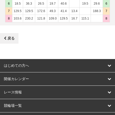
6
18.5
36.3
26.5
19.7
40.6
19.5
29.6
6
7
129.5
129.5
172.6
49.3
41.4
13.4
188.3
7
8
103.6
230.2
121.8
109.0
129.5
16.7
115.1
8
戻る
はじめての方へ
はじめての方へ
開催カレンダー
競輪
レース情報
オートレース
レース予想
競輪場一覧