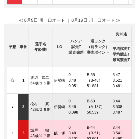
≪ 8月5日 川 口オート
|
8月19日 川 口オート ≫
良10走
ハンデ
現ランク
選手名
予想
車番
LG
試走T
（前ランク）
平均試走T
年齢/期
試走偏差
審査ポイント
平均競走T
最高競走T
着順
0
B-55
3.47
渡辺 京二
2連
◎
1
伊勢崎
3.48
（B-48）
3.521
64歳/１５期
着順
0.051
51.881
3.481
2連
着順
0
B-63
3.44
松村 真
2連
○
2
伊勢崎
3.46
（A-187）
3.538
42歳/２８期
着順
0.098
50.539
3.487
2連
着順
0
B-44
3.44
城戸 徹
2連
×
3
飯 塚
3.48
（B-51）
3.541
43歳/２７期
着順
0.101
53.601
3.490