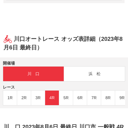
川口オートレース オッズ表詳細（2023年8
月6日 最終日）
開催場
川 口
浜 松
レース
1R
2R
3R
4R
5R
6R
7R
8R
9R
川 口 2023年8月6日 最終日 川口市 一般戦 4R