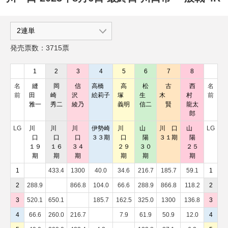
発売票数：3715票
1
2
3
4
5
6
7
8
名
縫
岡
信
高橋
高
松
古
西
名
前
田
崎
沢
絵莉子
塚
生
木
村
前
雅一
秀二
綾乃
義明
信二
賢
龍太
郎
LG
川
川
川
伊勢崎
川
山
川 口
山
LG
口
口
口
３３期
口
陽
３１期
陽
１９
１６
３４
２９
３０
２５
期
期
期
期
期
期
1
433.4
1300
40.0
34.6
216.7
185.7
59.1
1
2
288.9
866.8
104.0
66.6
288.9
866.8
118.2
2
3
520.1
650.1
185.7
162.5
325.0
1300
136.8
3
4
66.6
260.0
216.7
7.9
61.9
50.9
12.0
4