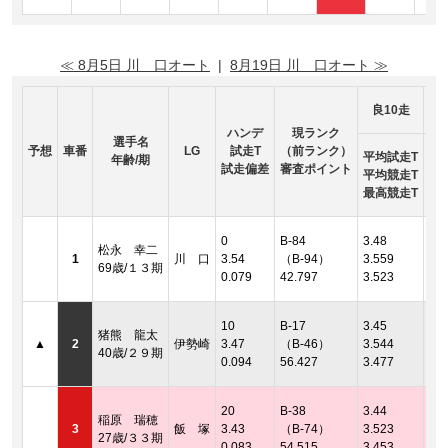
≪ 8月5日 川 口オート
|
8月19日 川 口オート ≫
良10走
ハンデ
現ランク
選手名
予想
車番
LG
試走T
（前ランク）
平均試走T
年齢/期
試走偏差
審査ポイント
平均競走T
最高競走T
着順
0
B-84
3.48
松永 幸二
2連
1
川 口
3.54
（B-94）
3.559
69歳/１３期
着順
0.079
42.797
3.523
2連
着順
10
B-17
3.45
猪熊 龍太
2連
▲
2
伊勢崎
3.47
（B-46）
3.544
40歳/２９期
着順
0.094
56.427
3.477
2連
着順
20
B-38
3.44
稲原 瑞穂
2連
3
飯 塚
3.43
（B-74）
3.523
27歳/３３期
着順
0.083
54.515
3.453