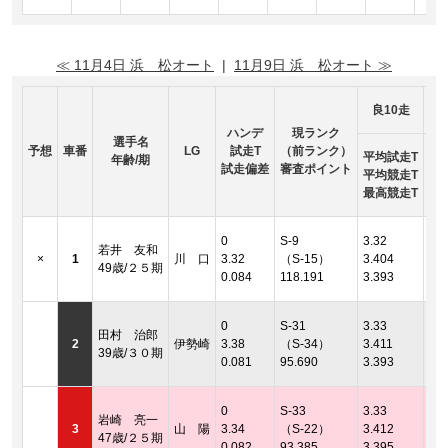
≪ 11月4日 浜 松オート
|
11月9日 浜 松オート ≫
良10走
ハンデ
現ランク
選手名
予想
車番
LG
試走T
（前ランク）
平均試走T
年齢/期
試走偏差
審査ポイント
平均競走T
最高競走T
着順
0
S-9
3.32
若井 友和
2連
×
1
川 口
3.32
（S-15）
3.404
49歳/２５期
着順
0.084
118.191
3.393
2連
着順
0
S-31
3.33
田村 治郎
2連
2
伊勢崎
3.38
（S-34）
3.411
39歳/３０期
着順
0.081
95.690
3.393
2連
着順
0
S-33
3.33
岩崎 亮一
2連
3
山 陽
3.34
（S-22）
3.412
47歳/２５期
着順
0.082
93.385
3.395