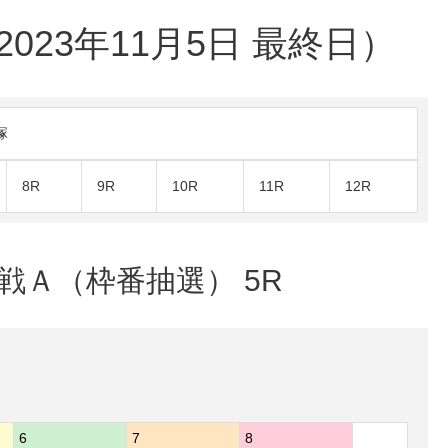
23年11月5日 最終日）
塚
8R
9R
10R
11R
12R
一般戦Ａ（枠番抽選） 5R
6
7
8