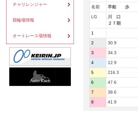
チャリレンジャー
名前
早船 歩
LG
川 口
競輪場情報
２７期
1
オートレース場情報
2
30.9
3
34.3
4
12.9
5
216.3
6
47.6
7
38.6
8
41.9