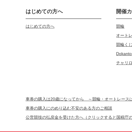
はじめての方へ
開催
はじめての方へ
競輪
オート
競輪く
Dokanto
チャリ
車券の購入は20歳になってから ～競輪・オートレー
車券の購入にのめり込む不安のある方のご相談
公営競技の払戻金を受けた方へ（クリックすると国税庁