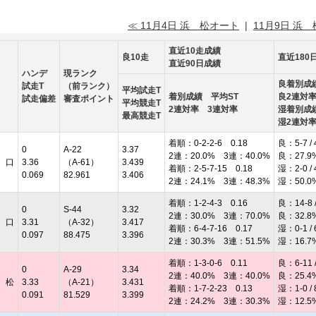
≪ 11月4日 浜 松オート
|
11月9日 浜
直近10走成績
良10走
直近180
直近90日成績
ハンデ
現ランク
良着別成
試走T
（前ランク）
平均試走T
着別成績 平均ST
良2連対
試走偏差
審査ポイント
平均競走T
2連対率 3連対率
湿着別成
最高競走T
湿2連対
着順：0-2-2-6 0.18
良：5-7 / 
0
A-22
3.37
2連：20.0% 3連：40.0%
良：27.9
 口
3.36
（A-61）
3.439
着順：2-5-7-15 0.18
湿：2-0 / 
0.069
82.961
3.406
2連：24.1% 3連：48.3%
湿：50.0
着順：1-2-4-3 0.16
良：14-8 /
0
S-44
3.32
2連：30.0% 3連：70.0%
良：32.8
 口
3.31
（A-32）
3.417
着順：6-4-7-16 0.17
湿：0-1 / 
0.097
88.475
3.396
2連：30.3% 3連：51.5%
湿：16.7
着順：1-3-0-6 0.11
良：6-11 /
0
A-29
3.34
2連：40.0% 3連：40.0%
良：25.4
 松
3.33
（A-21）
3.431
着順：1-7-2-23 0.13
湿：1-0 / 
0.091
81.529
3.399
2連：24.2% 3連：30.3%
湿：12.5