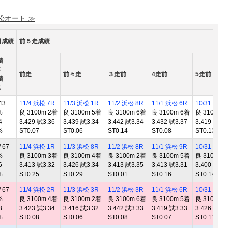
 松オート ≫
日成績
前５走成績
績
率
前走
前々走
３走前
4走前
5走前
績
率
43
11/4 浜松 7R
11/3 浜松 1R
11/2 浜松 8R
11/1 浜松 6R
10/31 浜松 
%
良 3100m 2着
良 3100m 5着
良 3100m 6着
良 3100m 6着
良 3100m 
4
3.429 試3.36
3.439 試3.34
3.442 試3.34
3.432 試3.37
3.419 試3.3
%
ST0.07
ST0.06
ST0.14
ST0.08
ST0.13
 67
11/4 浜松 1R
11/3 浜松 8R
11/2 浜松 8R
11/1 浜松 9R
10/31 浜松 
%
良 3100m 3着
良 3100m 4着
良 3100m 2着
良 3100m 5着
良 3100m 
6
3.413 試3.32
3.426 試3.34
3.413 試3.35
3.413 試3.31
3.400 試3.2
%
ST0.25
ST0.29
ST0.01
ST0.16
ST0.14
 67
11/4 浜松 2R
11/3 浜松 3R
11/2 浜松 3R
11/1 浜松 6R
10/31 浜松 
%
良 3100m 4着
良 3100m 2着
良 3100m 6着
良 3100m 5着
良 3100m 
8
3.423 試3.34
3.416 試3.32
3.442 試3.33
3.419 試3.33
3.426 試3.3
%
ST0.08
ST0.06
ST0.08
ST0.07
ST0.11