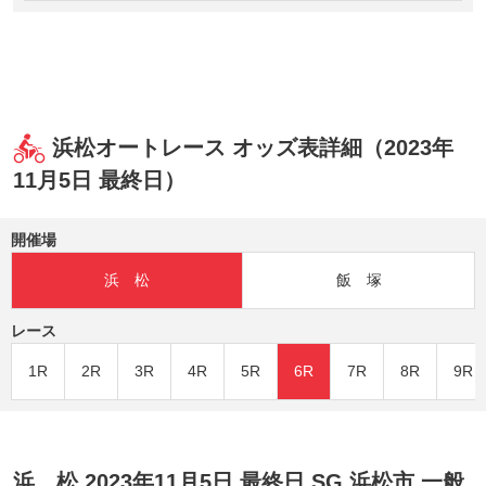
浜松オートレース オッズ表詳細（2023年
11月5日 最終日）
開催場
浜 松
飯 塚
レース
1R
2R
3R
4R
5R
6R
7R
8R
9R
浜 松 2023年11月5日 最終日 SG 浜松市 一般