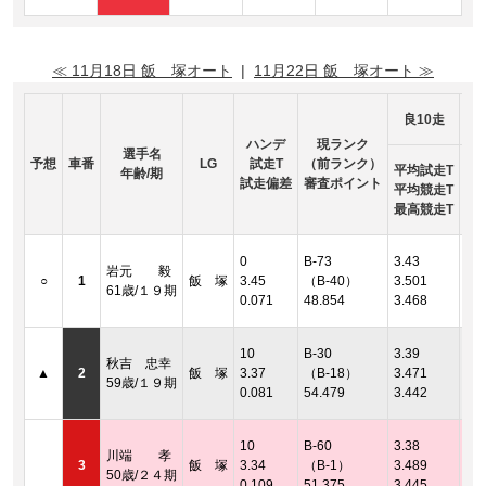
≪ 11月18日 飯 塚オート
|
11月22日 飯 塚オート ≫
良10走
ハンデ
現ランク
選手名
予想
車番
LG
試走T
（前ランク）
平均試走T
年齢/期
試走偏差
審査ポイント
平均競走T
最高競走T
着順
0
B-73
3.43
岩元 毅
2連
○
1
飯 塚
3.45
（B-40）
3.501
61歳/１９期
着順
0.071
48.854
3.468
2連
着順
10
B-30
3.39
秋吉 忠幸
2連
▲
2
飯 塚
3.37
（B-18）
3.471
59歳/１９期
着順
0.081
54.479
3.442
2連
着順
10
B-60
3.38
川端 孝
2連
3
飯 塚
3.34
（B-1）
3.489
50歳/２４期
着順
0.109
51.375
3.445