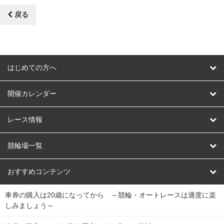
戻る
はじめての方へ
はじめての方へ
開催カレンダー
競輪
レース情報
オートレース
レース予想
競輪場一覧
競輪くじ
レース結果
北日本
函館競輪場
青森競輪場
いわき平競輪場
おすすめコンテンツ
車券の購入は20歳になってから ～競輪・オートレースは適度に楽
Dokanto!
キャリーオーバー一覧
関
競輪選手情報
弥彦競輪場
前橋競輪場
取手競輪場
宇都宮競輪場
しみましょう～
東
大宮競輪場
西武園競輪場
京王閣競輪場
立川競輪場
チャリロトプラザ
Perfecta Navi