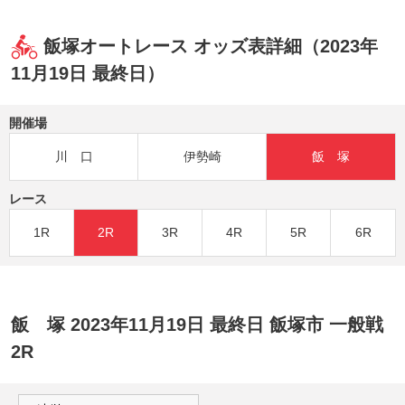
飯塚オートレース オッズ表詳細（2023年
11月19日 最終日）
開催場
川 口
伊勢崎
飯 塚
レース
1R
2R
3R
4R
5R
6R
飯 塚 2023年11月19日 最終日 飯塚市 一般戦
2R