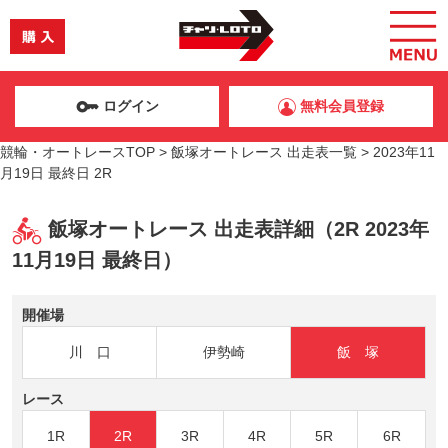
ログイン
無料会員登録
競輪・オートレースTOP
>
飯塚オートレース 出走表一覧
>
2023年11
月19日 最終日 2R
飯塚オートレース 出走表詳細（2R 2023年
11月19日 最終日）
開催場
川 口
伊勢崎
飯 塚
レース
1R
2R
3R
4R
5R
6R