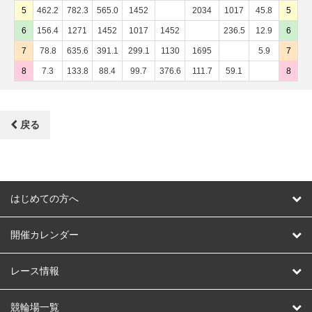
5
462.2
782.3
565.0
1452
2034
1017
45.8
5
6
156.4
1271
1452
1017
1452
236.5
12.9
6
7
78.8
635.6
391.1
299.1
1130
1695
5.9
7
8
7.3
133.8
88.4
99.7
376.6
111.7
59.1
8
戻る
はじめての方へ
はじめての方へ
開催カレンダー
競輪
レース情報
オートレース
レース予想
競輪場一覧