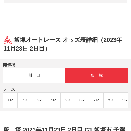
飯塚オートレース オッズ表詳細（2023年
11月23日 2日目）
開催場
川 口
飯 塚
レース
1R
2R
3R
4R
5R
6R
7R
8R
9R
飯 塚 2023年11月23日 2日目 G1 飯塚市 予選