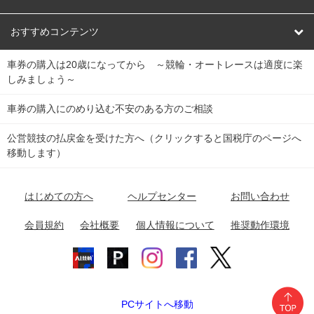
競輪くじ
レース結果
北日本
函館競輪場
青森競輪場
いわき平競輪場
おすすめコンテンツ
車券の購入は20歳になってから ～競輪・オートレースは適度に楽
Dokanto!
キャリーオーバー一覧
関
競輪選手情報
弥彦競輪場
前橋競輪場
取手競輪場
宇都宮競輪場
しみましょう～
東
大宮競輪場
西武園競輪場
京王閣競輪場
立川競輪場
チャリロトプラザ
Perfecta Navi
車券の購入にのめり込む不安のある方のご相談
南
松戸競輪場
千葉競輪場
川崎競輪場
平塚競輪場
公営競技の払戻金を受けた方へ（クリックすると国税庁のページへ
netkeirin
関
移動します）
小田原競輪場
伊東競輪場
静岡競輪場
東
ケイリンガル
中
名古屋競輪場
岐阜競輪場
大垣競輪場
豊橋競輪場
はじめての方へ
ヘルプセンター
お問い合わせ
部
チャリレンジャー
富山競輪場
松阪競輪場
四日市競輪場
会員規約
会社概要
個人情報について
推奨動作環境
競輪場情報
近
福井競輪場
奈良競輪場
向日町競輪場
和歌山競輪場
畿
岸和田競輪場
オートレース場情報
PCサイトへ移動