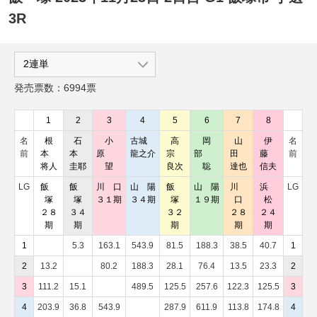
3R
発売票数：6994票
1
2
3
4
5
6
7
8
名
根
石
小
古城
高
岡
山
伊
名
前
本
本
原
龍之介
宗
部
田
藤
前
将人
圭耶
望
良次
聡
達也
信夫
LG
飯
飯
川 口
山 陽
飯
山 陽
川
浜
LG
塚
塚
３１期
３４期
塚
１９期
口
松
２８
３４
３２
２８
２４
期
期
期
期
期
1
5.3
163.1
543.9
81.5
188.3
38.5
40.7
1
2
13.2
80.2
188.3
28.1
76.4
13.5
23.3
2
3
111.2
15.1
489.5
125.5
257.6
122.3
125.5
3
4
203.9
36.8
543.9
287.9
611.9
113.8
174.8
4