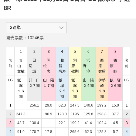
8R
発売票数：10246票
1
2
3
4
5
6
7
8
名
青
田
岡
越
別
浜
西
篠
名
前
山
辺
松
智
府
野
原
原
前
文敏
誠
忠
尚寿
敬剛
淳
智昭
睦
LG
飯
川 口
山 陽
飯
飯
山 陽
伊勢
飯 塚
LG
塚
２７期
１７期
塚
塚
２４期
崎
２６期
１６
２５
２３
２８
期
期
期
期
1
256.1
29.0
62.3
247.3
140.6
199.2
15.0
1
2
247.3
96.9
128.0
1195
125.8
298.8
37.7
2
3
43.7
130.4
22.1
199.2
41.4
102.4
4.5
3
4
91.9
170.7
17.8
265.6
62.3
125.8
5.7
4