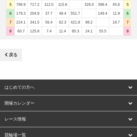
5
796.9
717.2
112.0
115.6
326.0
398.4
45.6
5
6
179.3
204.9
37.7
48.4
551.7
149.4
11.9
6
7
224.1
341.5
56.4
62.3
421.8
98.2
19.7
7
8
60.7
125.8
7.4
11.4
85.3
24.1
55.5
8
戻る
はじめての方へ
はじめての方へ
開催カレンダー
競輪
レース情報
オートレース
レース予想
競輪場一覧