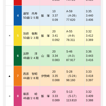
2連
着順
10
A-59
3.35
越智 尚寿
2連
4
飯 塚
3.37
（A-26）
3.440
50歳/２５期
着順
0.09
77.620
3.406
2連
着順
20
A-55
3.32
別府 敬剛
2連
×
5
飯 塚
3.41
（A-9）
3.412
50歳/２３期
着順
0.092
78.311
3.369
2連
着順
20
S-46
3.36
浜野 淳
2連
6
山 陽
3.34
（A-3）
3.443
48歳/２４期
着順
0.083
87.917
3.416
2連
着順
20
S-28
3.33
西原 智昭
2連
▲
7
伊勢崎
3.35
（S-24）
3.418
44歳/２８期
着順
0.088
98.160
3.397
2連
着順
20
S-13
3.32
篠原 睦
2連
○
8
飯 塚
3.33
（S-17）
3.409
46歳/２６期
着順
0.089
113.810
3.388
2連