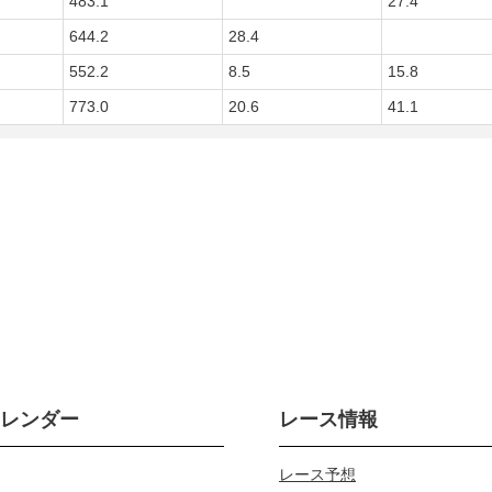
483.1
27.4
644.2
28.4
552.2
8.5
15.8
773.0
20.6
41.1
カレンダー
レース情報
レース予想