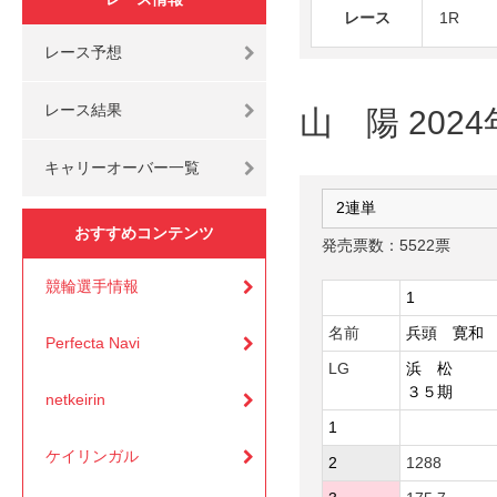
レース
1R
レース予想
レース結果
山 陽 202
キャリーオーバー一覧
おすすめコンテンツ
発売票数：5522票
競輪選手情報
1
名前
兵頭 寛和
Perfecta Navi
LG
浜 松
３５期
netkeirin
1
ケイリンガル
2
1288