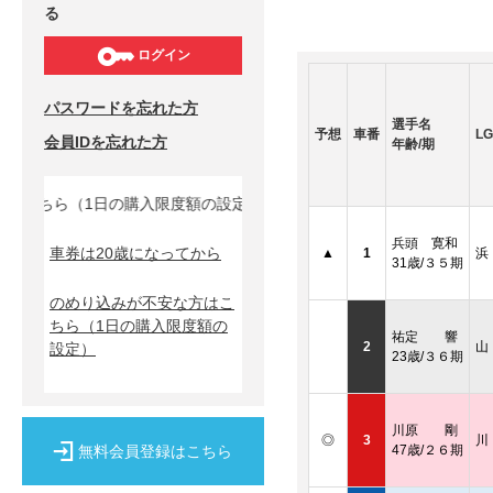
る
ログイン
パスワードを忘れた方
選手名
予想
車番
LG
会員IDを忘れた方
年齢/期
はこちら（1日の購入限度額の設定）↓
兵頭 寛和
車券は20歳になってから
▲
1
浜
31歳/３５期
のめり込みが不安な方はこ
ちら
（1日の購入限度額の
祐定 響
2
山
設定）
23歳/３６期
川原 剛
◎
3
川
無料会員登録はこちら
47歳/２６期