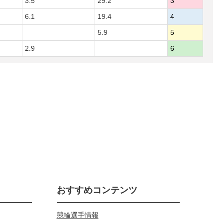
3.5
29.2
3
6.1
19.4
4
5.9
5
2.9
6
おすすめコンテンツ
競輪選手情報