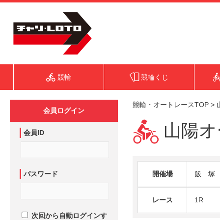
競輪
競輪くじ
競輪・オートレースTOP
>
会員ログイン
山陽オー
会員ID
パスワード
開催場
飯 塚
レース
1R
次回から自動ログインす