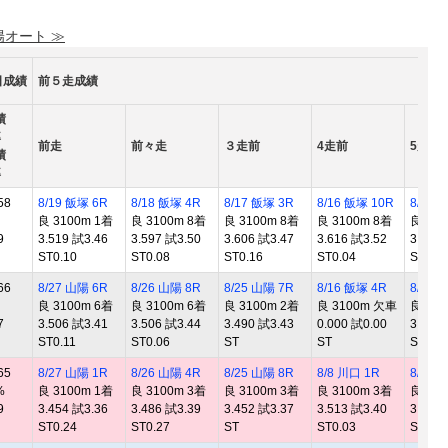
陽オート ≫
日成績
前５走成績
績
率
前走
前々走
３走前
4走前
5走前
績
率
58
8/19 飯塚 6R
8/18 飯塚 4R
8/17 飯塚 3R
8/16 飯塚 10R
8/5 飯
良 3100m 1着
良 3100m 8着
良 3100m 8着
良 3100m 8着
良 310
9
3.519 試3.46
3.597 試3.50
3.606 試3.47
3.616 試3.52
3.506
ST0.10
ST0.08
ST0.16
ST0.04
ST0.0
66
8/27 山陽 6R
8/26 山陽 8R
8/25 山陽 7R
8/16 飯塚 4R
8/5 飯
良 3100m 6着
良 3100m 6着
良 3100m 2着
良 3100m 欠車
良 310
7
3.506 試3.41
3.506 試3.44
3.490 試3.43
0.000 試0.00
3.551
ST0.11
ST0.06
ST
ST
ST0.1
65
8/27 山陽 1R
8/26 山陽 4R
8/25 山陽 8R
8/8 川口 1R
8/7 川
%
良 3100m 1着
良 3100m 3着
良 3100m 3着
良 3100m 3着
良 310
9
3.454 試3.36
3.486 試3.39
3.452 試3.37
3.513 試3.40
3.495
ST0.24
ST0.27
ST
ST0.03
ST0.1