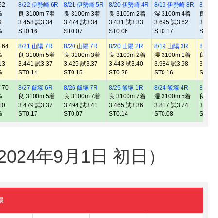
62
8/22 伊勢崎 6R
8/21 伊勢崎 5R
8/20 伊勢崎 4R
8/19 伊勢崎 8R
8/8 川
%
良 3100m 7着
良 3100m 3着
良 3100m 2着
湿 3100m 4着
良 310
9
3.458 試3.34
3.474 試3.34
3.431 試3.33
3.695 試3.62
3.484
%
ST0.16
ST0.07
ST0.06
ST0.17
ST0.2
 64
8/21 山陽 7R
8/20 山陽 7R
8/20 山陽 2R
8/19 山陽 3R
8/15 
%
良 3100m 5着
良 3100m 3着
良 3100m 2着
湿 3100m 1着
良 310
13
3.441 試3.37
3.425 試3.37
3.443 試3.40
3.984 試3.98
3.458
%
ST0.14
ST0.15
ST0.29
ST0.16
ST0.1
 70
8/27 飯塚 6R
8/26 飯塚 7R
8/25 飯塚 1R
8/24 飯塚 4R
8/23 
%
良 3100m 5着
良 3100m 7着
良 3100m 7着
湿 3100m 5着
良 310
10
3.479 試3.37
3.494 試3.41
3.465 試3.36
3.817 試3.74
3.455
%
ST0.17
ST0.07
ST0.14
ST0.08
ST0.1
24年9月1日 初日）
陽