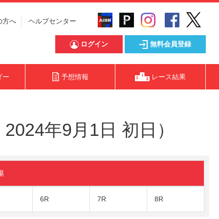
の方へ
ヘルプセンター
ログイン
無料会員登録
ダー
予想情報
レース結果
024年9月1日 初日）
陽
6R
7R
8R