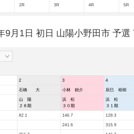
2R
3R
4R
5R
4年9月1日 初日 山陽小野田市 予選 
2
3
4
石橋 大
小林 頼介
辰巳 裕樹
山 陽
浜 松
浜 松
２８期
３０期
３１期
82.1
146.7
128.3
241.6
315.9