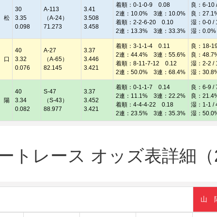
着順：0-1-0-9 0.08
良：6-10 /
30
A-113
3.41
2連：10.0% 3連：10.0%
良：27.1
 松
3.35
（A-24）
3.508
着順：2-2-6-20 0.10
湿：0-0 / 
0.098
71.273
3.458
2連：13.3% 3連：33.3%
湿：0.0%
着順：3-1-1-4 0.11
良：18-19 
40
A-27
3.37
2連：44.4% 3連：55.6%
良：48.7
 口
3.32
（A-65）
3.446
着順：8-11-7-12 0.12
湿：2-2 / 
0.076
82.145
3.421
2連：50.0% 3連：68.4%
湿：30.8
着順：0-1-1-7 0.14
良：6-9 / 
40
S-47
3.37
2連：11.1% 3連：22.2%
良：21.4
 陽
3.34
（S-43）
3.452
着順：4-4-4-22 0.18
湿：1-1 / 
0.082
88.977
3.421
2連：23.5% 3連：35.3%
湿：50.0
ートレース オッズ表詳細（20
山 