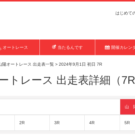
はじめて
オートレース
当たるんです
開催カレン
山陽オートレース 出走表一覧
>
2024年9月1日 初日 7R
トレース 出走表詳細（7R 2
山 
2R
3R
4R
5R