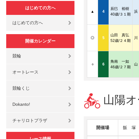
はじめての方へ
辰巳 裕樹
▲
4
浜
40歳/３１期
はじめての方へ
山田 真弘
◎
5
川
開催カレンダー
52歳/２４期
競輪
角南 一如
○
6
山
46歳/２７期
オートレース
競輪くじ
山陽オ
Dokanto!
チャリロトプラザ
開催場
飯 塚
レース情報