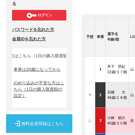
る
ログイン
パスワードを忘れた方
選手名
予想
車番
LG
会員IDを忘れた方
年齢/期
な方はこちら（1日の購入限度額の設定）↓
丹下 昂紀
車券は20歳になってから
1
山
22歳/３７期
のめり込みが不安な方はこ
ちら
（1日の購入限度額の
石橋 大
×
2
山
設定）
46歳/２８期
小林 頼介
△
3
浜
無料会員登録はこちら
40歳/３０期