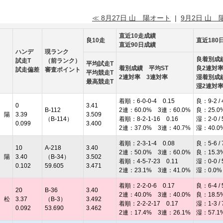
≪ 8月27日 山 陽オート
|
9月2日 山 
直近10走成績
良10走
直近180
直近90日成績
ハンデ
現ランク
良着別成
試走T
（前ランク）
平均試走T
着別成績 平均ST
良2連対
試走偏差
審査ポイント
平均競走T
2連対率 3連対率
湿着別成
最高競走T
湿2連対
着順：6-0-0-4 0.15
良：9-2 / 
0
3.41
B-112
2連：60.0% 3連：60.0%
良：25.0
 陽
3.39
3.509
（B-114）
着順：8-2-1-16 0.16
湿：2-0 / 
0.099
3.400
2連：37.0% 3連：40.7%
湿：40.0
着順：2-3-1-4 0.08
良：5-6 / 
10
A-218
3.40
2連：50.0% 3連：60.0%
良：15.3
 陽
3.40
（B-34）
3.502
着順：4-5-7-23 0.11
湿：0-0 / 
0.102
59.605
3.471
2連：23.1% 3連：41.0%
湿：0.0%
着順：2-2-0-6 0.17
良：6-4 / 
20
B-36
3.40
2連：40.0% 3連：40.0%
良：18.5
 松
3.37
（B-3）
3.492
着順：2-2-2-17 0.17
湿：1-3 / 
0.092
53.690
3.462
2連：17.4% 3連：26.1%
湿：57.1