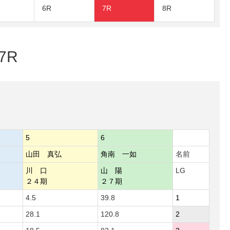
6R
7R
8R
7R
5
6
山田 真弘
角南 一如
名前
川 口
山 陽
LG
２４期
２７期
4.5
39.8
1
28.1
120.8
2