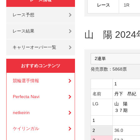
レース
1R
レース予想
レース結果
山 陽 202
キャリーオーバー一覧
おすすめコンテンツ
発売票数：5868票
競輪選手情報
1
名前
丹下 昂紀
Perfecta Navi
LG
山 陽
３７期
netkeirin
1
ケイリンガル
2
36.0