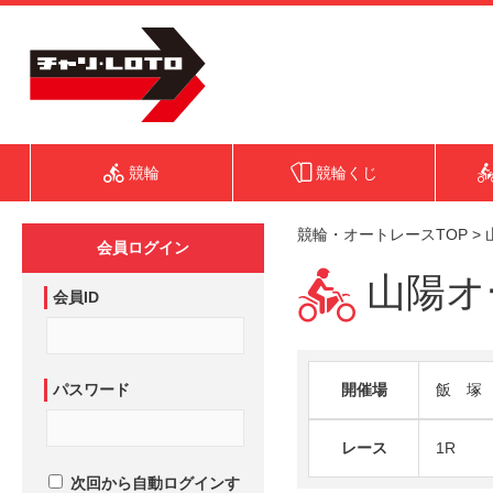
競輪
競輪くじ
競輪・オートレースTOP
>
会員ログイン
山陽オー
会員ID
パスワード
開催場
飯 塚
レース
1R
次回から自動ログインす