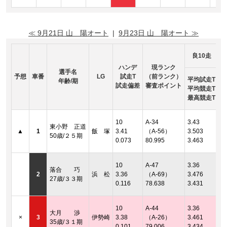
≪ 9月21日 山 陽オート
|
9月23日 山 陽オート ≫
良10走
ハンデ
現ランク
選手名
予想
車番
LG
試走T
（前ランク）
平均試走T
年齢/期
試走偏差
審査ポイント
平均競走T
最高競走T
着
10
A-34
3.43
東小野 正道
2
▲
1
飯 塚
3.41
（A-56）
3.503
50歳/２５期
着
0.073
80.995
3.463
2
着
10
A-47
3.36
落合 巧
2
2
浜 松
3.36
（A-69）
3.476
27歳/３３期
着
0.116
78.638
3.431
2
着
10
A-44
3.36
大月 渉
2
×
3
伊勢崎
3.38
（A-26）
3.461
35歳/３１期
着
0.101
79.006
3.434