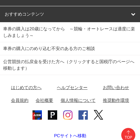
競輪くじ
レース結果
北日本
函館競輪場
青森競輪場
いわき平競輪場
おすすめコンテンツ
車券の購入は20歳になってから ～競輪・オートレースは適度に楽
Dokanto!
キャリーオーバー一覧
関
競輪選手情報
弥彦競輪場
前橋競輪場
取手競輪場
宇都宮競輪場
しみましょう～
東
大宮競輪場
西武園競輪場
京王閣競輪場
立川競輪場
チャリロトプラザ
Perfecta Navi
車券の購入にのめり込む不安のある方のご相談
南
松戸競輪場
千葉競輪場
川崎競輪場
平塚競輪場
公営競技の払戻金を受けた方へ（クリックすると国税庁のページへ
netkeirin
関
移動します）
小田原競輪場
伊東競輪場
静岡競輪場
東
ケイリンガル
中
名古屋競輪場
岐阜競輪場
大垣競輪場
豊橋競輪場
はじめての方へ
ヘルプセンター
お問い合わせ
部
チャリレンジャー
富山競輪場
松阪競輪場
四日市競輪場
会員規約
会社概要
個人情報について
推奨動作環境
競輪場情報
近
福井競輪場
奈良競輪場
向日町競輪場
和歌山競輪場
畿
岸和田競輪場
オートレース場情報
PCサイトへ移動