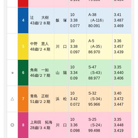
2
着
10
A-38
3.41
辻 大樹
2
4
飯 塚
3.38
（A-116）
3.487
43歳/２８期
着
0.077
80.091
3.469
2
着
10
A-5
3.36
中野 憲人
2
5
川 口
3.38
（A-35）
3.457
48歳/２４期
着
0.097
86.970
3.439
2
着
10
S-47
3.35
角南 一如
2
○
6
山 陽
3.34
（S-43）
3.440
46歳/２７期
着
0.09
88.977
3.406
2
着
10
S-32
3.40
青島 正樹
2
△
7
浜 松
3.42
（S-34）
3.472
51歳/２２期
着
0.072
95.966
3.447
2
着
10
S-25
3.35
上和田 拓海
2
◎
8
川 口
3.36
（S-24）
3.448
28歳/３４期
着
0.098
99.498
3.419
2