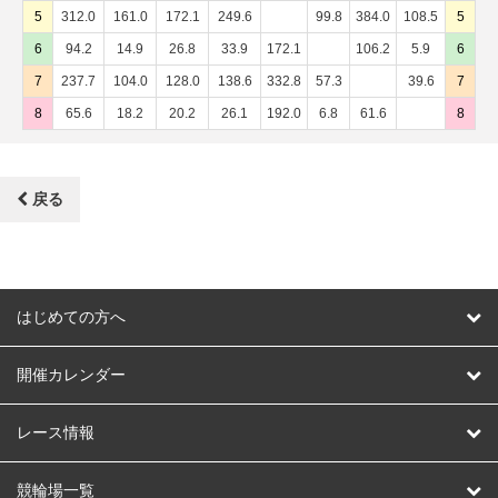
5
312.0
161.0
172.1
249.6
99.8
384.0
108.5
5
6
94.2
14.9
26.8
33.9
172.1
106.2
5.9
6
7
237.7
104.0
128.0
138.6
332.8
57.3
39.6
7
8
65.6
18.2
20.2
26.1
192.0
6.8
61.6
8
戻る
はじめての方へ
はじめての方へ
開催カレンダー
競輪
レース情報
オートレース
レース予想
競輪場一覧