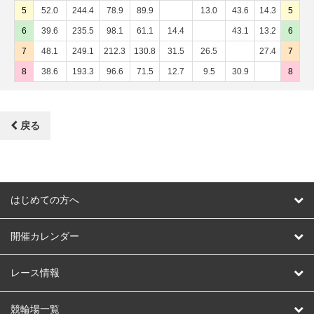
5
52.0
244.4
78.9
89.9
13.0
43.6
14.3
5
6
39.6
235.5
98.1
61.1
14.4
43.1
13.2
6
7
48.1
249.1
212.3
130.8
31.5
26.5
27.4
7
8
38.6
193.3
96.6
71.5
12.7
9.5
30.9
8
戻る
はじめての方へ
はじめての方へ
開催カレンダー
競輪
レース情報
オートレース
レース予想
競輪場一覧