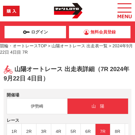
ログイン
無料会員登録
競輪・オートレースTOP
>
山陽オートレース 出走表一覧
>
2024年9月
22日 4日目 7R
山陽オートレース 出走表詳細（7R 2024年
9月22日 4日目）
開催場
伊勢崎
山 陽
レース
1R
2R
3R
4R
5R
6R
7R
8R
9R