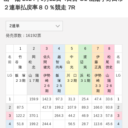
２連単払戻率８０％競走 7R
発売票数：16192票
1
2
3
4
5
6
7
8
名
竹
岡
佐久
越
中
渡
伊
松
名
前
谷
松
間
智
山
辺
藤
尾
前
隆
忠
健光
尚寿
光
篤
正真
啓史
LG
飯 塚
山 陽
伊勢
飯
川 口
浜 松
伊勢
山
LG
２３期
１７期
崎
塚
３２期
３１期
崎
陽
２６
２５
３３
２６
期
期
期
期
1
159.9
142.3
97.3
31.3
25.4
47.4
33.6
1
2
87.5
417.8
199.2
107.9
89.3
166.0
93.8
2
3
122.2
370.1
264.3
44.2
46.9
142.3
57.8
3
4
51.8
199.2
244.4
56.5
28.7
113.6
45.6
4