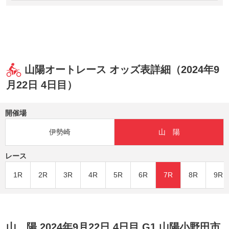
山陽オートレース オッズ表詳細（2024年9
月22日 4日目）
開催場
伊勢崎
山 陽
レース
1R
2R
3R
4R
5R
6R
7R
8R
9R
山 陽 2024年9月22日 4日目 G1 山陽小野田市