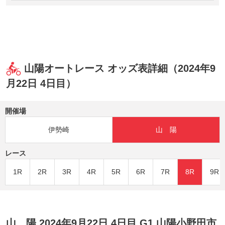
山陽オートレース オッズ表詳細（2024年9
月22日 4日目）
開催場
伊勢崎
山 陽
レース
1R
2R
3R
4R
5R
6R
7R
8R
9R
山 陽 2024年9月22日 4日目 G1 山陽小野田市