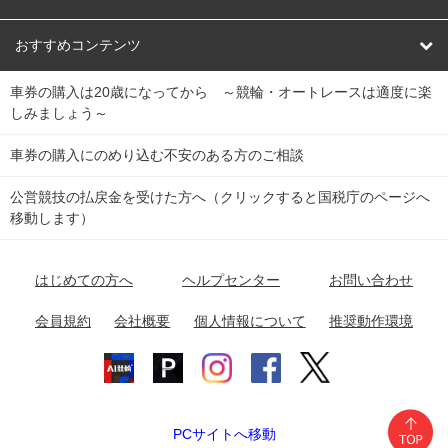
競輪くじ
レース結果
北日本
函館競輪場
青森競輪場
いわき平競輪場
おすすめコンテンツ
車券の購入は20歳になってから ～競輪・オートレースは適度に楽
Dokanto!
キャリーオーバー一覧
関
競輪選手情報
弥彦競輪場
前橋競輪場
取手競輪場
宇都宮競輪場
しみましょう～
東
大宮競輪場
西武園競輪場
京王閣競輪場
立川競輪場
チャリロトプラザ
Perfecta Navi
車券の購入にのめり込む不安のある方のご相談
南
松戸競輪場
千葉競輪場
川崎競輪場
平塚競輪場
公営競技の払戻金を受けた方へ（クリックすると国税庁のページへ
netkeirin
関
移動します）
小田原競輪場
伊東競輪場
静岡競輪場
東
ケイリンガル
中
名古屋競輪場
岐阜競輪場
大垣競輪場
豊橋競輪場
はじめての方へ
ヘルプセンター
お問い合わせ
部
チャリレンジャー
富山競輪場
松阪競輪場
四日市競輪場
会員規約
会社概要
個人情報について
推奨動作環境
競輪場情報
近
福井競輪場
奈良競輪場
向日町競輪場
和歌山競輪場
畿
岸和田競輪場
オートレース場情報
PCサイトへ移動