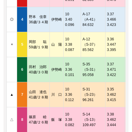
2連
着順
10
A-17
3.37
野本 佳章
2連
◎
4
伊勢崎
3.40
（A-41）
3.466
36歳/３４期
着順
0.096
84.632
3.423
2連
着順
10
A-12
3.36
岡部 聡
2連
×
5
山 陽
3.38
（S-37）
3.447
59歳/１９期
着順
0.087
85.562
3.395
2連
着順
10
S-35
3.37
田村 治郎
2連
6
伊勢崎
3.36
（S-31）
3.471
40歳/３０期
着順
0.101
95.058
3.422
2連
着順
10
S-31
3.35
山田 達也
2連
▲
7
川 口
3.36
（S-23）
3.462
41歳/２８期
着順
0.112
96.261
3.415
2連
着順
10
S-14
3.38
篠原 睦
2連
△
8
飯 塚
3.38
（S-13）
3.462
47歳/２６期
着順
0.082
109.497
3.444
2連