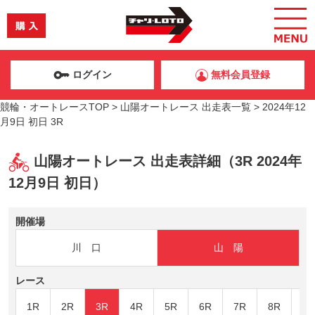
ログイン
無料会員登録
競輪・オートレースTOP
>
山陽オートレース 出走表一覧
>
2024年12
月9日 初日 3R
山陽オートレース 出走表詳細（3R 2024年
12月9日 初日）
開催場
川 口
山 陽
レース
1R
2R
3R
4R
5R
6R
7R
8R
9R