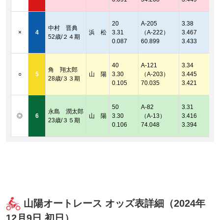
2
着
20
A-205
3.38
中村 晋典
2
×
4
浜 松
3.31
（A-222）
3.467
52歳/２４期
着
0.087
60.899
3.433
2
着
40
A-121
3.34
角 翔太郎
2
○
5
山 陽
3.30
（A-203）
3.445
28歳/３３期
着
0.105
70.035
3.421
2
着
50
A-82
3.31
永島 潤太郎
2
◎
6
山 陽
3.30
（A-13）
3.416
23歳/３５期
着
0.106
74.048
3.394
2
山陽オートレース オッズ表詳細（2024年
12月9日 初日）