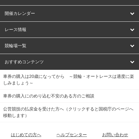
はじめての方へ
開催カレンダー
競輪
レース情報
オートレース
レース予想
競輪場一覧
競輪くじ
レース結果
北日本
函館競輪場
青森競輪場
いわき平競輪場
おすすめコンテンツ
車券の購入は20歳になってから ～競輪・オートレースは適度に楽
Dokanto!
キャリーオーバー一覧
関
競輪選手情報
弥彦競輪場
前橋競輪場
取手競輪場
宇都宮競輪場
しみましょう～
東
大宮競輪場
西武園競輪場
京王閣競輪場
立川競輪場
チャリロトプラザ
Perfecta Navi
車券の購入にのめり込む不安のある方のご相談
南
松戸競輪場
千葉競輪場
川崎競輪場
平塚競輪場
公営競技の払戻金を受けた方へ（クリックすると国税庁のページへ
netkeirin
関
移動します）
小田原競輪場
伊東競輪場
静岡競輪場
東
ケイリンガル
中
名古屋競輪場
岐阜競輪場
大垣競輪場
豊橋競輪場
はじめての方へ
ヘルプセンター
お問い合わせ