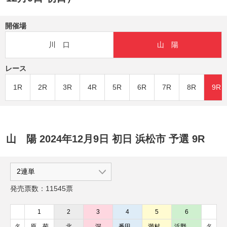
開催場
川 口
山 陽
レース
1R
2R
3R
4R
5R
6R
7R
8R
9R
山 陽 2024年12月9日 初日 浜松市 予選 9R
発売票数：11545票
1
2
3
4
5
6
名
原 菊
北
深
番田
満村
浜野
名