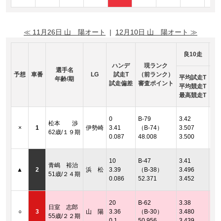
≪ 11月26日 山 陽オート
|
12月10日 山 陽オート ≫
良10走
ハンデ
現ランク
選手名
予想
車番
LG
試走T
（前ランク）
平均試走T
年齢/期
試走偏差
審査ポイント
平均競走T
最高競走T
着順
0
B-79
3.42
松本 渉
2連
×
1
伊勢崎
3.41
（B-74）
3.507
62歳/１９期
着順
0.087
48.008
3.500
2連
着順
10
B-47
3.41
青嶋 裕治
2連
▲
2
浜 松
3.39
（B-38）
3.496
51歳/２４期
着順
0.086
52.371
3.452
2連
着順
20
B-62
3.38
日室 志郎
2連
○
3
山 陽
3.36
（B-30）
3.480
55歳/２２期
着順
0.1
50.956
3.439