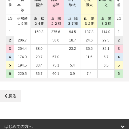
前
本
裕治
志郎
崇太
勝太
之
前
渉
LG
伊勢崎
浜 松
山 陽
山 陽
山 陽
山 陽
LG
１９期
２４期
２２期
３７期
３２期
３３期
1
150.3
275.6
94.5
137.8
114.0
1
2
206.7
58.0
18.7
24.6
29.5
2
3
254.4
38.0
23.2
35.5
32.1
3
4
174.0
29.7
57.0
11.5
6.7
4
5
194.5
33.4
75.1
5.4
6.5
5
6
220.5
36.7
60.1
3.9
7.4
6
戻る
はじめての方へ