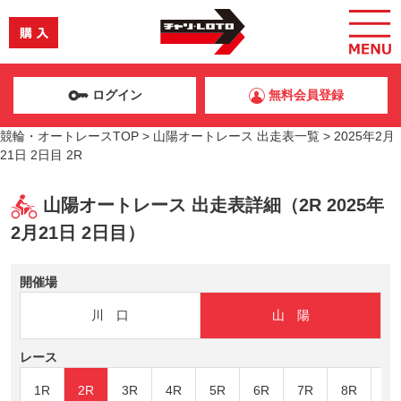
ログイン
無料会員登録
競輪・オートレースTOP
>
山陽オートレース 出走表一覧
>
2025年2月
21日 2日目 2R
山陽オートレース 出走表詳細（2R 2025年
2月21日 2日目）
開催場
川 口
山 陽
レース
1R
2R
3R
4R
5R
6R
7R
8R
9R