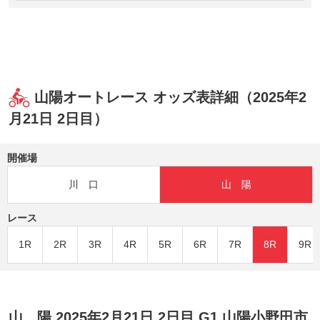
山陽オートレース オッズ表詳細（2025年2
月21日 2日目）
開催場
川 口
山 陽
レース
1R
2R
3R
4R
5R
6R
7R
8R
9R
山 陽 2025年2月21日 2日目 G1 山陽小野田市