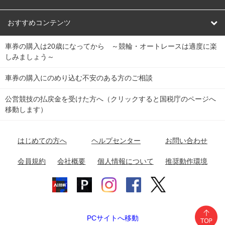
競輪くじ
レース結果
北日本
函館競輪場
青森競輪場
いわき平競輪場
おすすめコンテンツ
車券の購入は20歳になってから ～競輪・オートレースは適度に楽
Dokanto!
キャリーオーバー一覧
関
競輪選手情報
弥彦競輪場
前橋競輪場
取手競輪場
宇都宮競輪場
しみましょう～
東
大宮競輪場
西武園競輪場
京王閣競輪場
立川競輪場
チャリロトプラザ
Perfecta Navi
車券の購入にのめり込む不安のある方のご相談
南
松戸競輪場
千葉競輪場
川崎競輪場
平塚競輪場
公営競技の払戻金を受けた方へ（クリックすると国税庁のページへ
netkeirin
関
移動します）
小田原競輪場
伊東競輪場
静岡競輪場
東
ケイリンガル
中
名古屋競輪場
岐阜競輪場
大垣競輪場
豊橋競輪場
はじめての方へ
ヘルプセンター
お問い合わせ
部
チャリレンジャー
富山競輪場
松阪競輪場
四日市競輪場
会員規約
会社概要
個人情報について
推奨動作環境
競輪場情報
近
福井競輪場
奈良競輪場
向日町競輪場
和歌山競輪場
畿
岸和田競輪場
オートレース場情報
PCサイトへ移動