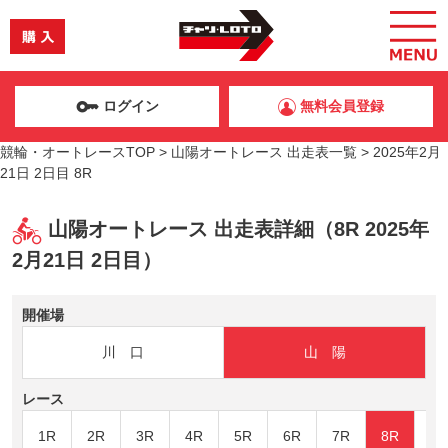
ログイン
無料会員登録
競輪・オートレースTOP
>
山陽オートレース 出走表一覧
>
2025年2月
21日 2日目 8R
山陽オートレース 出走表詳細（8R 2025年
2月21日 2日目）
開催場
川 口
山 陽
レース
1R
2R
3R
4R
5R
6R
7R
8R
9R