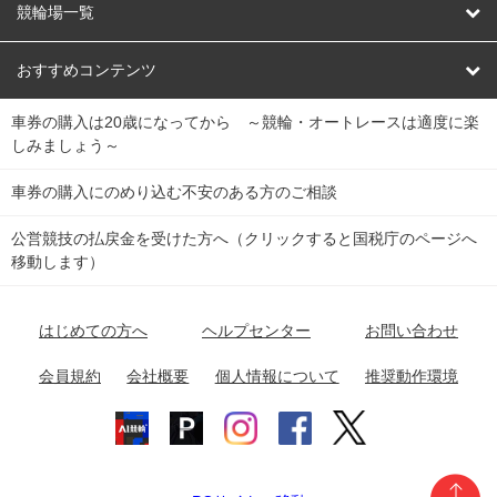
オートレース
レース予想
競輪場一覧
競輪くじ
レース結果
北日本
函館競輪場
青森競輪場
いわき平競輪場
おすすめコンテンツ
車券の購入は20歳になってから ～競輪・オートレースは適度に楽
Dokanto!
キャリーオーバー一覧
関
競輪選手情報
弥彦競輪場
前橋競輪場
取手競輪場
宇都宮競輪場
しみましょう～
東
大宮競輪場
西武園競輪場
京王閣競輪場
立川競輪場
チャリロトプラザ
Perfecta Navi
車券の購入にのめり込む不安のある方のご相談
南
松戸競輪場
千葉競輪場
川崎競輪場
平塚競輪場
公営競技の払戻金を受けた方へ（クリックすると国税庁のページへ
netkeirin
関
移動します）
小田原競輪場
伊東競輪場
静岡競輪場
東
ケイリンガル
中
名古屋競輪場
岐阜競輪場
大垣競輪場
豊橋競輪場
はじめての方へ
ヘルプセンター
お問い合わせ
部
チャリレンジャー
富山競輪場
松阪競輪場
四日市競輪場
会員規約
会社概要
個人情報について
推奨動作環境
競輪場情報
近
福井競輪場
奈良競輪場
向日町競輪場
和歌山競輪場
畿
岸和田競輪場
オートレース場情報