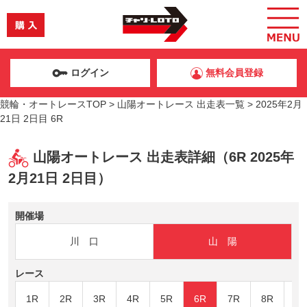
ログイン
無料会員登録
競輪・オートレースTOP
>
山陽オートレース 出走表一覧
>
2025年2月
21日 2日目 6R
山陽オートレース 出走表詳細（6R 2025年
2月21日 2日目）
開催場
川 口
山 陽
レース
1R
2R
3R
4R
5R
6R
7R
8R
9R