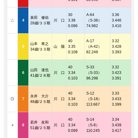
2連
着順
30
A-64
3.36
泉田 修佑
2連
△
4
川 口
3.38
（S-38）
3.446
28歳/３３期
着順
0.086
74.982
3.410
2連
着順
40
A-17
3.32
山本 将之
2連
5
山 陽
3.35
（A-42）
3.428
34歳/３３期
着順
0.108
82.249
3.393
2連
着順
40
S-33
3.32
山田 達也
2連
6
川 口
3.34
（S-33）
3.423
41歳/２８期
着順
0.103
96.298
3.391
2連
着順
40
S-12
3.33
永井 大介
2連
◎
7
川 口
3.34
（S-18）
3.433
48歳/２５期
着順
0.103
113.667
3.399
2連
着順
40
S-14
3.34
若井 友和
2連
○
8
川 口
3.34
（S-8）
3.439
51歳/２５期
着順
0.099
110.245
3.417
2連