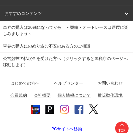
競輪くじ
レース結果
北日本
函館競輪場
青森競輪場
いわき平競輪場
おすすめコンテンツ
車券の購入は20歳になってから ～競輪・オートレースは適度に楽
Dokanto!
キャリーオーバー一覧
関
競輪選手情報
弥彦競輪場
前橋競輪場
取手競輪場
宇都宮競輪場
しみましょう～
東
大宮競輪場
西武園競輪場
京王閣競輪場
立川競輪場
チャリロトプラザ
Perfecta Navi
車券の購入にのめり込む不安のある方のご相談
南
松戸競輪場
千葉競輪場
川崎競輪場
平塚競輪場
公営競技の払戻金を受けた方へ（クリックすると国税庁のページへ
netkeirin
関
移動します）
小田原競輪場
伊東競輪場
静岡競輪場
東
ケイリンガル
中
名古屋競輪場
岐阜競輪場
大垣競輪場
豊橋競輪場
はじめての方へ
ヘルプセンター
お問い合わせ
部
チャリレンジャー
富山競輪場
松阪競輪場
四日市競輪場
会員規約
会社概要
個人情報について
推奨動作環境
競輪場情報
近
福井競輪場
奈良競輪場
向日町競輪場
和歌山競輪場
畿
岸和田競輪場
オートレース場情報
PCサイトへ移動