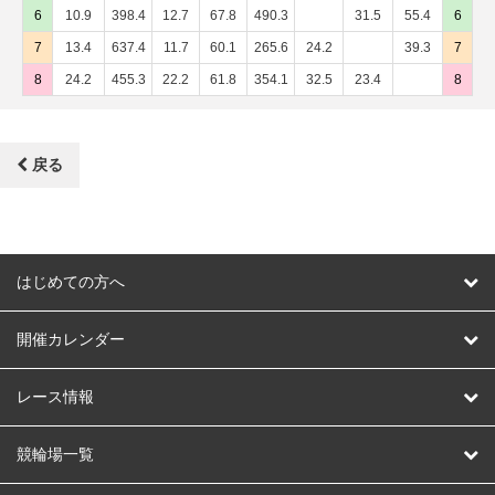
6
10.9
398.4
12.7
67.8
490.3
31.5
55.4
6
7
13.4
637.4
11.7
60.1
265.6
24.2
39.3
7
8
24.2
455.3
22.2
61.8
354.1
32.5
23.4
8
戻る
はじめての方へ
はじめての方へ
開催カレンダー
競輪
レース情報
オートレース
レース予想
競輪場一覧