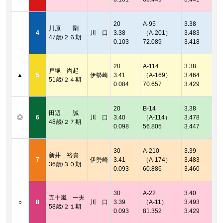
2
着
20
A-95
3.38
川原 剛
2
4
川 口
3.38
（A-201）
3.483
47歳/２６期
着
0.103
72.089
3.418
2
着
20
A-114
3.38
戸塚 尚起
2
▲
5
伊勢崎
3.41
（A-169）
3.464
51歳/２４期
着
0.084
70.657
3.429
2
着
20
B-14
3.38
田辺 誠
2
◎
6
川 口
3.40
（A-114）
3.478
48歳/２７期
着
0.098
56.805
3.447
2
着
30
A-210
3.39
新井 裕貴
2
7
伊勢崎
3.41
（A-174）
3.483
36歳/３０期
着
0.093
60.886
3.460
2
着
30
A-22
3.40
五十嵐 一夫
2
○
8
川 口
3.39
（A-11）
3.493
58歳/２１期
着
0.093
81.352
3.429
2