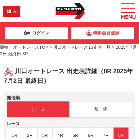
ログイン
無料会員登録
競輪・オートレースTOP
>
川口オートレース 出走表一覧
>
2025年7月
2日 最終日 8R
川口オートレース 出走表詳細（8R 2025年
7月2日 最終日）
開催場
川 口
飯 塚
レース
1R
2R
3R
4R
5R
6R
7R
8R
9R