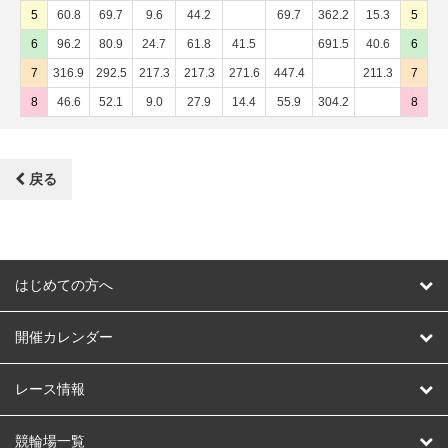
5
60.8
69.7
9.6
44.2
69.7
362.2
15.3
5
6
96.2
80.9
24.7
61.8
41.5
691.5
40.6
6
7
316.9
292.5
217.3
217.3
271.6
447.4
211.3
7
8
46.6
52.1
9.0
27.9
14.4
55.9
304.2
8
戻る
はじめての方へ
はじめての方へ
開催カレンダー
競輪
レース情報
オートレース
レース予想
競輪場一覧