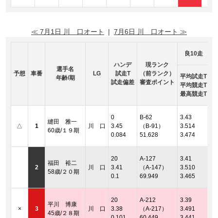
≪ 7月1日 川 口オート
|
7月6日 川 口オート ≫
良10走
ハンデ
現ランク
選手名
予想
車番
LG
試走T
（前ランク）
平均試走T
年齢/期
試走偏差
審査ポイント
平均競走T
最高競走T
着
0
B-62
3.43
縫田 雅一
2
△
1
川 口
3.45
（B-91）
3.514
60歳/１９期
着
0.084
51.628
3.474
2
着
20
A-127
3.41
福田 裕二
2
2
川 口
3.41
（A-147）
3.510
58歳/２０期
着
0.1
69.949
3.465
2
着
20
A-212
3.39
平川 博康
2
×
3
川 口
3.38
（A-217）
3.491
45歳/２８期
着
0.101
60.449
3.441