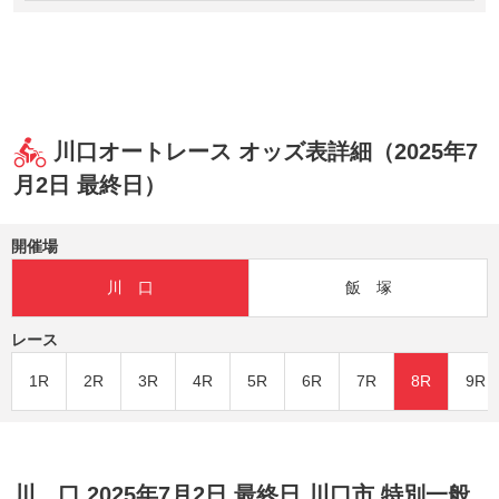
川口オートレース オッズ表詳細（2025年7
月2日 最終日）
開催場
川 口
飯 塚
レース
1R
2R
3R
4R
5R
6R
7R
8R
9R
川 口 2025年7月2日 最終日 川口市 特別一般