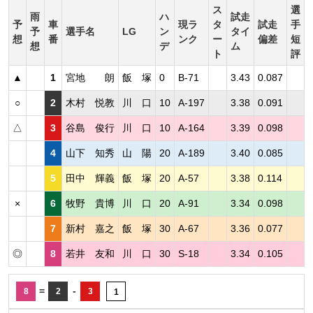
ス
選
雨
ハ
試走
予
車
現ラ
タ
試走
手
予
選手名
LG
ン
タイ
想
番
ンク
ー
偏差
短
想
デ
ム
ト
評
▲
1
宮地 朗
飯 塚
0
B-71
3.43
0.087
○
2
木村 悦教
川 口
10
A-197
3.38
0.091
△
3
谷島 俊行
川 口
10
A-164
3.39
0.098
4
山下 知秀
山 陽
20
A-189
3.40
0.085
5
田中 輝義
飯 塚
20
A-57
3.38
0.114
×
6
牧野 貴博
川 口
20
A-91
3.34
0.098
7
新村 嘉之
飯 塚
30
A-67
3.36
0.077
◎
8
若井 友和
川 口
30
S-18
3.34
0.105
=
-
8
2
3
1