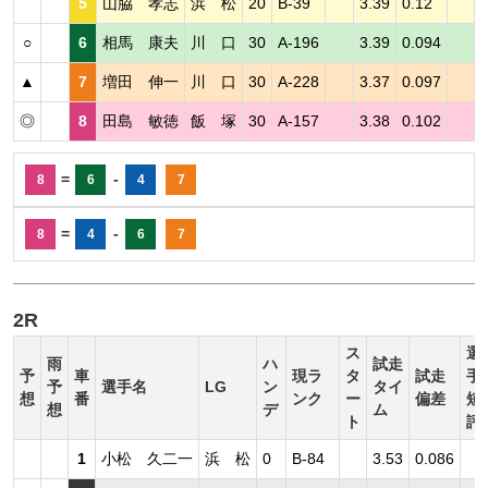
5
山脇 孝志
浜 松
20
B-39
3.39
0.12
○
6
相馬 康夫
川 口
30
A-196
3.39
0.094
▲
7
増田 伸一
川 口
30
A-228
3.37
0.097
◎
8
田島 敏徳
飯 塚
30
A-157
3.38
0.102
=
-
8
6
4
7
=
-
8
4
6
7
2R
ス
選
雨
ハ
試走
予
車
現ラ
タ
試走
手
予
選手名
LG
ン
タイ
想
番
ンク
ー
偏差
短
想
デ
ム
ト
評
1
小松 久二一
浜 松
0
B-84
3.53
0.086