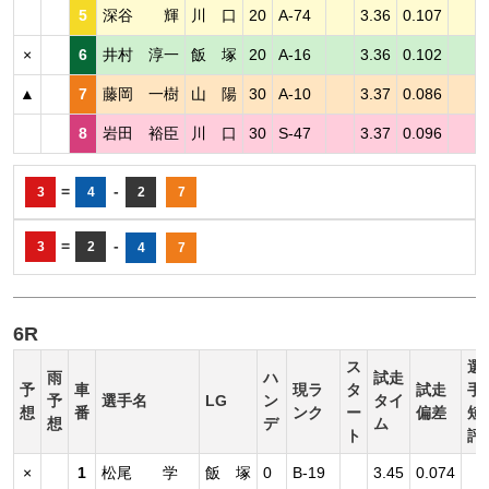
5
深谷 輝
川 口
20
A-74
3.36
0.107
×
6
井村 淳一
飯 塚
20
A-16
3.36
0.102
▲
7
藤岡 一樹
山 陽
30
A-10
3.37
0.086
8
岩田 裕臣
川 口
30
S-47
3.37
0.096
=
-
3
4
2
7
=
-
3
2
4
7
6R
ス
選
雨
ハ
試走
予
車
現ラ
タ
試走
手
予
選手名
LG
ン
タイ
想
番
ンク
ー
偏差
短
想
デ
ム
ト
評
×
1
松尾 学
飯 塚
0
B-19
3.45
0.074