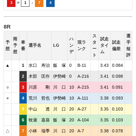
=
-
3
1
7
4
8R
ス
選
雨
ハ
試走
予
車
現ラ
タ
試走
手
予
選手名
LG
ン
タイ
想
番
ンク
ー
偏差
短
想
デ
ム
ト
評
▲
1
水口 寿治
飯 塚
0
B-11
3.43
0.084
2
木部 匡作
伊勢崎
0
A-216
3.41
0.098
○
3
川原 剛
川 口
10
A-215
3.41
0.091
×
4
荒川 哲也
伊勢崎
10
A-111
3.38
0.093
5
中山 透
川 口
20
A-27
3.35
0.103
6
牧瀬 嘉葵
飯 塚
20
A-104
3.35
0.103
△
7
小林 瑞季
川 口
20
A-7
3.38
0.078