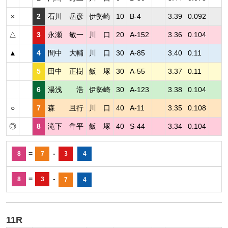
×
2
石川 岳彦
伊勢崎
10
B-4
3.39
0.092
△
3
永瀬 敏一
川 口
20
A-152
3.36
0.104
▲
4
間中 大輔
川 口
30
A-85
3.40
0.11
5
田中 正樹
飯 塚
30
A-55
3.37
0.11
6
湯浅 浩
伊勢崎
30
A-123
3.38
0.104
○
7
森 且行
川 口
40
A-11
3.35
0.108
◎
8
滝下 隼平
飯 塚
40
S-44
3.34
0.104
=
-
8
7
3
4
=
-
8
3
7
4
11R