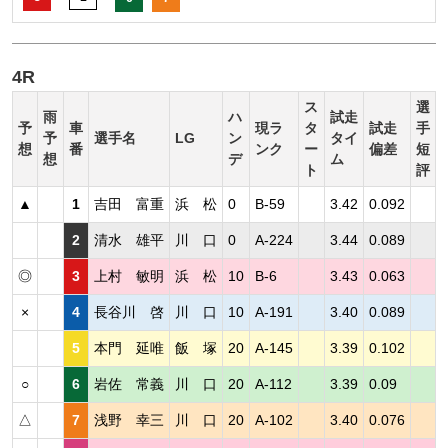
4R
ス
選
雨
ハ
試走
予
車
現ラ
タ
試走
手
予
選手名
LG
ン
タイ
想
番
ンク
ー
偏差
短
想
デ
ム
ト
評
▲
1
吉田 富重
浜 松
0
B-59
3.42
0.092
2
清水 雄平
川 口
0
A-224
3.44
0.089
◎
3
上村 敏明
浜 松
10
B-6
3.43
0.063
×
4
長谷川 啓
川 口
10
A-191
3.40
0.089
5
本門 延唯
飯 塚
20
A-145
3.39
0.102
○
6
岩佐 常義
川 口
20
A-112
3.39
0.09
△
7
浅野 幸三
川 口
20
A-102
3.40
0.076