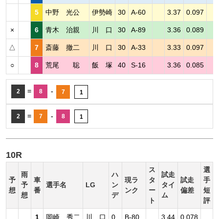
5
中野 光公
伊勢崎
30
A-60
3.37
0.097
×
6
青木 治親
川 口
30
A-89
3.36
0.089
△
7
斎藤 撤二
川 口
30
A-33
3.33
0.097
○
8
荒尾 聡
飯 塚
40
S-16
3.36
0.085
=
-
2
8
7
1
=
-
2
7
8
1
10R
ス
選
雨
ハ
試走
予
車
現ラ
タ
試走
手
予
選手名
LG
ン
タイ
想
番
ンク
ー
偏差
短
想
デ
ム
ト
評
1
岡崎 秀二
川 口
0
B-80
3.44
0.078