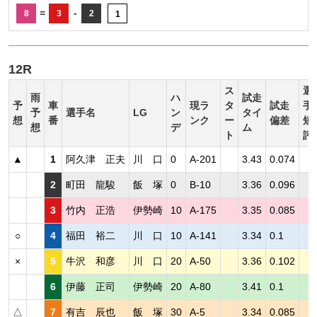
=
-
8
3
2
1
12R
ス
選
雨
ハ
試走
予
車
現ラ
タ
試走
手
予
選手名
LG
ン
タイ
想
番
ンク
ー
偏差
短
想
デ
ム
ト
評
▲
1
阿久津 正夫
川 口
0
A-201
3.43
0.074
2
町田 龍駿
飯 塚
0
B-10
3.36
0.096
3
竹内 正浩
伊勢崎
10
A-175
3.35
0.085
○
4
福田 裕二
川 口
10
A-141
3.34
0.1
×
5
牛沢 和彦
川 口
20
A-50
3.36
0.102
6
伊藤 正司
伊勢崎
20
A-80
3.41
0.1
△
7
有吉 辰也
飯 塚
30
A-5
3.34
0.085