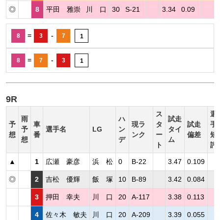
◎
8
平田 雅崇
川 口
30
S-21
3.34
0.09
=
-
8
3
7
1
=
-
8
7
3
1
9R
ス
選
雨
ハ
試走
予
車
現ラ
タ
試走
手
予
選手名
LG
ン
タイ
想
番
ンク
ー
偏差
短
想
デ
ム
ト
評
▲
1
広瀬 豪彦
浜 松
0
B-22
3.47
0.109
◎
2
吉松 優輝
飯 塚
10
B-89
3.42
0.084
3
押田 幸夫
川 口
20
A-117
3.38
0.113
4
佐々木 敏夫
川 口
20
A-209
3.39
0.055