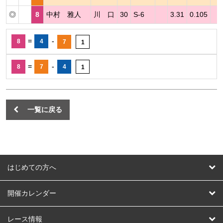
◎
8
中村 雅人
川 口
30
S-6
3.31
0.105
=
-
8
4
7
1
=
-
8
7
4
1
一覧に戻る
はじめての方へ
はじめての方へ
開催カレンダー
競輪
レース情報