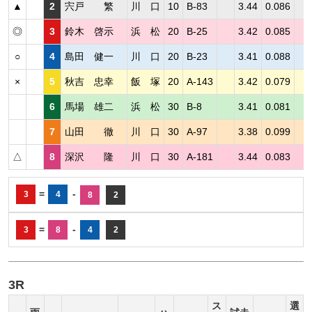
▲
2
宍戸 繁
川 口
10
B-83
3.44
0.086
◎
3
鈴木 啓示
浜 松
20
B-25
3.42
0.085
○
4
島田 健一
川 口
20
B-23
3.41
0.088
×
5
秋吉 忠幸
飯 塚
20
A-143
3.42
0.079
6
馬場 雄二
浜 松
30
B-8
3.41
0.081
7
山田 徹
川 口
30
A-97
3.38
0.099
△
8
深沢 隆
川 口
30
A-181
3.44
0.083
=
-
3
4
8
2
=
-
3
8
4
2
3R
ス
選