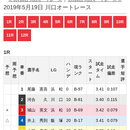
2019年5月19日 川口オートレース
1R
2R
3R
4R
5R
6R
7R
8R
9R
10R
11R
12R
1R
ス
選
雨
ハ
試走
予
車
現ラ
タ
試走
手
予
選手名
LG
ン
タイ
想
番
ンク
ー
偏差
短
想
デ
ム
ト
評
1
尾藤 憲吾
浜 松
0
B-97
3.41
0.107
2
河合 久
川 口
10
B-81
3.40
0.115
×
3
城山 英文
浜 松
10
B-69
3.42
0.079
△
4
井上 秀則
飯 塚
20
B-17
3.41
0.079