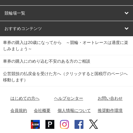
オートレース
レース予想
競輪場一覧
競輪くじ
レース結果
北日本
函館競輪場
青森競輪場
いわき平競輪場
おすすめコンテンツ
車券の購入は20歳になってから ～競輪・オートレースは適度に楽
Dokanto!
キャリーオーバー一覧
関
競輪選手情報
弥彦競輪場
前橋競輪場
取手競輪場
宇都宮競輪場
しみましょう～
東
大宮競輪場
西武園競輪場
京王閣競輪場
立川競輪場
チャリロトプラザ
Perfecta Navi
車券の購入にのめり込む不安のある方のご相談
南
松戸競輪場
千葉競輪場
川崎競輪場
平塚競輪場
公営競技の払戻金を受けた方へ（クリックすると国税庁のページへ
netkeirin
関
移動します）
小田原競輪場
伊東競輪場
静岡競輪場
東
ケイリンガル
中
名古屋競輪場
岐阜競輪場
大垣競輪場
豊橋競輪場
はじめての方へ
ヘルプセンター
お問い合わせ
部
チャリレンジャー
富山競輪場
松阪競輪場
四日市競輪場
会員規約
会社概要
個人情報について
推奨動作環境
競輪場情報
近
福井競輪場
奈良競輪場
向日町競輪場
和歌山競輪場
畿