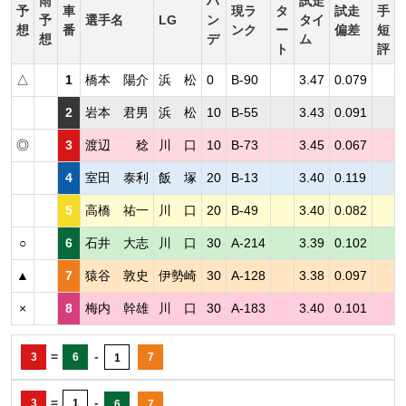
雨
ハ
試走
予
車
現ラ
タ
試走
手
予
選手名
LG
ン
タイ
想
番
ンク
ー
偏差
短
想
デ
ム
ト
評
△
1
橋本 陽介
浜 松
0
B-90
3.47
0.079
2
岩本 君男
浜 松
10
B-55
3.43
0.091
◎
3
渡辺 稔
川 口
10
B-73
3.45
0.067
4
室田 泰利
飯 塚
20
B-13
3.40
0.119
5
高橋 祐一
川 口
20
B-49
3.40
0.082
○
6
石井 大志
川 口
30
A-214
3.39
0.102
▲
7
猿谷 敦史
伊勢崎
30
A-128
3.38
0.097
×
8
梅内 幹雄
川 口
30
A-183
3.40
0.101
=
-
3
6
7
1
=
-
3
1
6
7