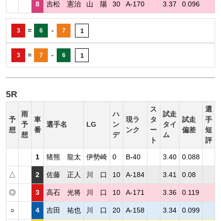
8
吉松 憲治
山 陽
30
A-170
3.37
0.096
=
-
3
6
7
1
=
-
3
7
6
1
5R
ス
選
雨
ハ
試走
予
車
現ラ
タ
試走
手
予
選手名
LG
ン
タイ
想
番
ンク
ー
偏差
短
想
デ
ム
ト
評
1
猪熊 龍太
伊勢崎
0
B-40
3.40
0.088
△
2
佐藤 正人
川 口
10
A-184
3.41
0.08
◎
3
高石 光将
川 口
10
A-171
3.36
0.119
○
4
吉田 祐也
川 口
20
A-158
3.34
0.099