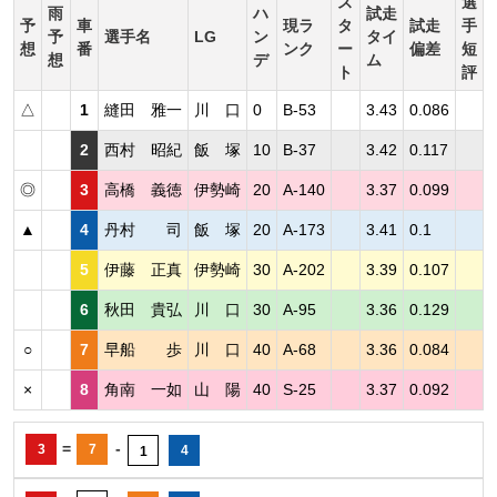
ス
選
雨
ハ
試走
予
車
現ラ
タ
試走
手
予
選手名
LG
ン
タイ
想
番
ンク
ー
偏差
短
想
デ
ム
ト
評
△
1
縫田 雅一
川 口
0
B-53
3.43
0.086
2
西村 昭紀
飯 塚
10
B-37
3.42
0.117
◎
3
高橋 義徳
伊勢崎
20
A-140
3.37
0.099
▲
4
丹村 司
飯 塚
20
A-173
3.41
0.1
5
伊藤 正真
伊勢崎
30
A-202
3.39
0.107
6
秋田 貴弘
川 口
30
A-95
3.36
0.129
○
7
早船 歩
川 口
40
A-68
3.36
0.084
×
8
角南 一如
山 陽
40
S-25
3.37
0.092
=
-
3
7
4
1