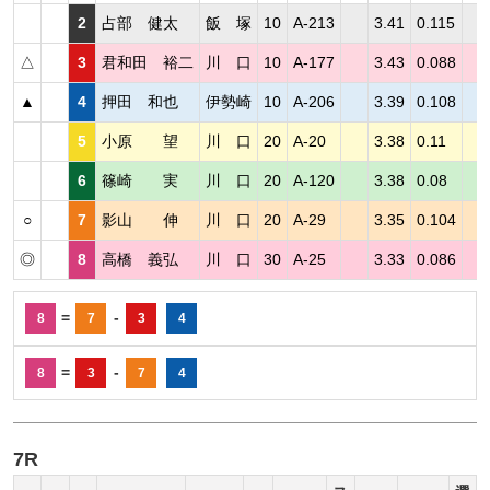
2
占部 健太
飯 塚
10
A-213
3.41
0.115
△
3
君和田 裕二
川 口
10
A-177
3.43
0.088
▲
4
押田 和也
伊勢崎
10
A-206
3.39
0.108
5
小原 望
川 口
20
A-20
3.38
0.11
6
篠崎 実
川 口
20
A-120
3.38
0.08
○
7
影山 伸
川 口
20
A-29
3.35
0.104
◎
8
高橋 義弘
川 口
30
A-25
3.33
0.086
=
-
8
7
3
4
=
-
8
3
7
4
7R