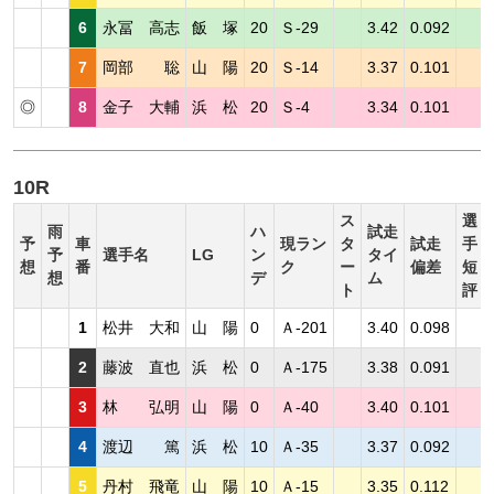
6
永冨 高志
飯 塚
20
Ｓ-29
3.42
0.092
7
岡部 聡
山 陽
20
Ｓ-14
3.37
0.101
◎
8
金子 大輔
浜 松
20
Ｓ-4
3.34
0.101
10R
ス
選
雨
ハ
試走
予
車
現ラン
タ
試走
手
予
選手名
LG
ン
タイ
想
番
ク
ー
偏差
短
想
デ
ム
ト
評
1
松井 大和
山 陽
0
Ａ-201
3.40
0.098
2
藤波 直也
浜 松
0
Ａ-175
3.38
0.091
3
林 弘明
山 陽
0
Ａ-40
3.40
0.101
4
渡辺 篤
浜 松
10
Ａ-35
3.37
0.092
5
丹村 飛竜
山 陽
10
Ａ-15
3.35
0.112