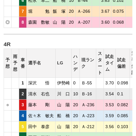
6
松永 幸二
船 橋
10
Ｂ-44
3.63
0.102
7
堀 勉
飯 塚
20
Ａ-266
3.67
0.075
◎
8
森園 数敏
山 陽
20
Ａ-207
3.60
0.068
4R
ス
選
雨
ハ
試走
予
車
現ラン
タ
試走
手
予
選手名
LG
ン
タイ
想
番
ク
ー
偏差
短
想
デ
ム
ト
評
1
深沢 悟
伊勢崎
0
Ｂ-55
3.70
0.098
2
清水 右也
川 口
10
Ｂ-16
3.54
0.1
○
3
藤本 剛
山 陽
20
Ａ-236
3.53
0.082
4
佐々木 敏夫
船 橋
20
Ａ-223
3.59
0.085
5
田中 泰彦
山 陽
20
Ａ-212
3.56
0.103