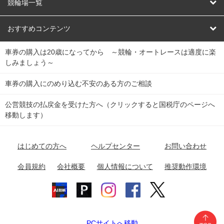
オートレース
レース予想
競輪場一覧
競輪くじ
レース結果
北日本
函館競輪場
青森競輪場
いわき平競輪場
おすすめコンテンツ
車券の購入は20歳になってから ～競輪・オートレースは適度に楽
Dokanto!
キャリーオーバー一覧
関
競輪選手情報
弥彦競輪場
前橋競輪場
取手競輪場
宇都宮競輪場
しみましょう～
東
大宮競輪場
西武園競輪場
京王閣競輪場
立川競輪場
チャリロトプラザ
Perfecta Navi
車券の購入にのめり込む不安のある方のご相談
南
松戸競輪場
千葉競輪場
川崎競輪場
平塚競輪場
公営競技の払戻金を受けた方へ（クリックすると国税庁のページへ
netkeirin
関
移動します）
小田原競輪場
伊東競輪場
静岡競輪場
東
ケイリンガル
中
名古屋競輪場
岐阜競輪場
大垣競輪場
豊橋競輪場
はじめての方へ
ヘルプセンター
お問い合わせ
部
チャリレンジャー
富山競輪場
松阪競輪場
四日市競輪場
会員規約
会社概要
個人情報について
推奨動作環境
競輪場情報
近
福井競輪場
奈良競輪場
向日町競輪場
和歌山競輪場
畿
岸和田競輪場
オートレース場情報
PCサイトへ移動