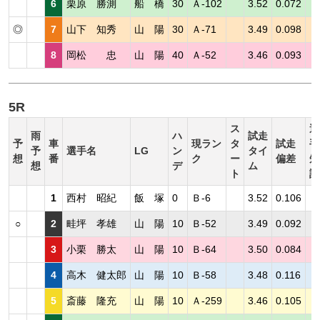
6
栗原 勝測
船 橋
30
Ａ-102
3.52
0.072
◎
7
山下 知秀
山 陽
30
Ａ-71
3.49
0.098
8
岡松 忠
山 陽
40
Ａ-52
3.46
0.093
5R
ス
選
雨
ハ
試走
予
車
現ラン
タ
試走
手
予
選手名
LG
ン
タイ
想
番
ク
ー
偏差
短
想
デ
ム
ト
評
1
西村 昭紀
飯 塚
0
Ｂ-6
3.52
0.106
○
2
畦坪 孝雄
山 陽
10
Ｂ-52
3.49
0.092
3
小栗 勝太
山 陽
10
Ｂ-64
3.50
0.084
4
高木 健太郎
山 陽
10
Ｂ-58
3.48
0.116
5
斎藤 隆充
山 陽
10
Ａ-259
3.46
0.105