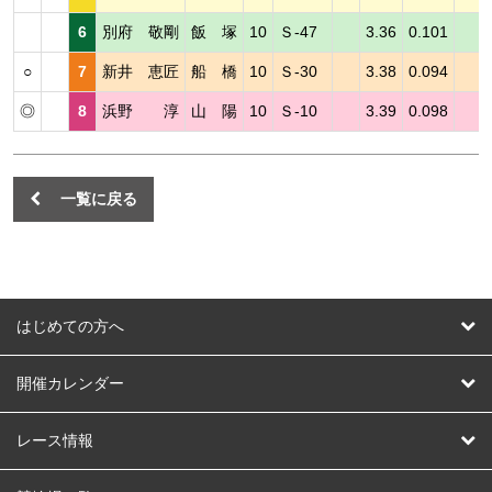
6
別府 敬剛
飯 塚
10
Ｓ-47
3.36
0.101
○
7
新井 恵匠
船 橋
10
Ｓ-30
3.38
0.094
◎
8
浜野 淳
山 陽
10
Ｓ-10
3.39
0.098
一覧に戻る
はじめての方へ
はじめての方へ
開催カレンダー
競輪
レース情報