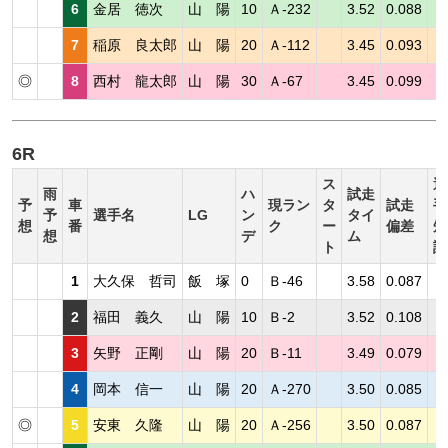
6
金居 徳次
山 陽
10
Ａ-232
3.52
0.088
7
稲原 良太郎
山 陽
20
Ａ-112
3.45
0.093
◎
8
西村 龍太郎
山 陽
30
Ａ-67
3.45
0.099
6R
ス
選
雨
ハ
試走
予
車
現ラン
タ
試走
手
予
選手名
LG
ン
タイ
想
番
ク
ー
偏差
短
想
デ
ム
ト
評
1
大久保 哲司
飯 塚
0
Ｂ-46
3.58
0.087
2
福田 義久
山 陽
10
Ｂ-2
3.52
0.108
3
矢野 正剛
山 陽
20
Ｂ-11
3.49
0.079
4
岡本 信一
山 陽
20
Ａ-270
3.50
0.085
◎
5
安東 久隆
山 陽
20
Ａ-256
3.50
0.087