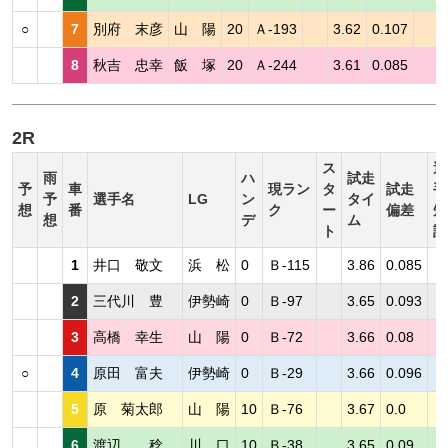
○
7
別府 末彦
山 陽
20
Ａ-193
3.62
0.107
8
秋吉 忠幸
飯 塚
20
Ａ-244
3.61
0.085
2R
ス
選
雨
ハ
試走
予
車
現ラン
タ
試走
手
予
選手名
LG
ン
タイ
想
番
ク
ー
偏差
短
想
デ
ム
ト
評
1
井口 敬文
浜 松
0
Ｂ-115
3.86
0.085
2
三代川 豊
伊勢崎
0
Ｂ-97
3.65
0.093
3
高橋 幸生
山 陽
0
Ｂ-72
3.66
0.08
○
4
原田 富夫
伊勢崎
0
Ｂ-29
3.66
0.096
5
原 菊太郎
山 陽
10
Ｂ-76
3.67
0.0
6
渡辺 稔
川 口
10
Ｂ-38
3.65
0.09