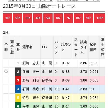
2015年8月30日 山陽オートレース
1R
2R
3R
4R
5R
6R
7R
8R
9R
10R
1R
ス
選
雨
ハ
試走
予
車
現ラン
タ
試走
手
予
選手名
LG
ン
タイ
想
番
ク
ー
偏差
短
想
デ
ム
ト
評
1
須崎 忠夫
山 陽
0
Ｂ-92
3.86
0.089
◎
2
前田 正一
山 陽
0
Ｂ-88
3.78
0.091
3
野崎 利明
伊勢崎
0
Ｂ-39
3.86
0.083
4
石川 岳彦
船 橋
10
Ｂ-41
3.83
0.1
5
竹島 繁夫
伊勢崎
10
Ｂ-47
3.74
0.084
6
松本 康晃
山 陽
20
Ｂ-14
3.63
0.086