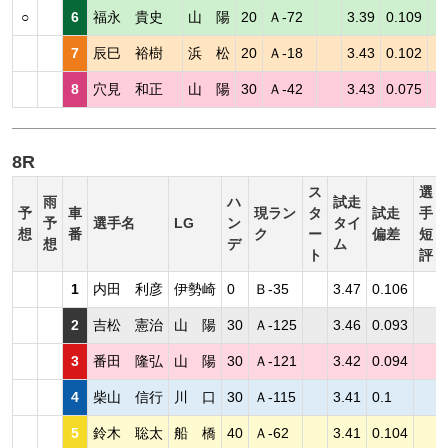
○
6
福永 貴史
山 陽
20
Ａ-72
3.39
0.109
7
辰巳 裕樹
浜 松
20
Ａ-18
3.43
0.102
8
穴見 和正
山 陽
30
Ａ-42
3.43
0.075
8R
ス
選
雨
ハ
試走
予
車
現ラン
タ
試走
手
予
選手名
LG
ン
タイ
想
番
ク
ー
偏差
短
想
デ
ム
ト
評
1
内田 利彦
伊勢崎
0
Ｂ-35
3.47
0.106
2
吉松 憲治
山 陽
30
Ａ-125
3.46
0.093
3
番田 隆弘
山 陽
30
Ａ-121
3.42
0.094
4
柴山 信行
川 口
30
Ａ-115
3.41
0.1
5
鈴木 聡太
船 橋
40
Ａ-62
3.41
0.104