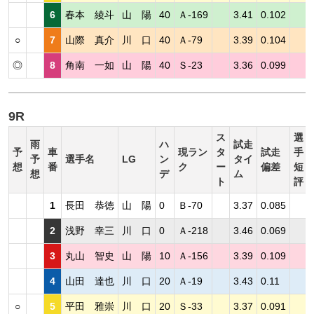
6
春本 綾斗
山 陽
40
Ａ-169
3.41
0.102
○
7
山際 真介
川 口
40
Ａ-79
3.39
0.104
◎
8
角南 一如
山 陽
40
Ｓ-23
3.36
0.099
9R
ス
選
雨
ハ
試走
予
車
現ラン
タ
試走
手
予
選手名
LG
ン
タイ
想
番
ク
ー
偏差
短
想
デ
ム
ト
評
1
長田 恭徳
山 陽
0
Ｂ-70
3.37
0.085
2
浅野 幸三
川 口
0
Ａ-218
3.46
0.069
3
丸山 智史
山 陽
10
Ａ-156
3.39
0.109
4
山田 達也
川 口
20
Ａ-19
3.43
0.11
○
5
平田 雅崇
川 口
20
Ｓ-33
3.37
0.091