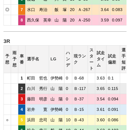
◎
7
水口 寿治
飯 塚
20
Ａ-267
3.64
0.083
8
西久保 英幸
山 陽
20
Ａ-250
3.59
0.097
3R
ス
選
雨
ハ
試走
予
車
現ラン
タ
試走
手
予
選手名
LG
ン
タイ
想
番
ク
ー
偏差
短
想
デ
ム
ト
評
1
町田 哲也
伊勢崎
0
Ｂ-68
3.63
0.1
2
白川 秀行
山 陽
0
Ｂ-117
3.65
0.115
3
藤田 明彦
山 陽
0
Ｂ-37
3.54
0.094
4
岩井 寛
伊勢崎
0
Ｂ-15
3.61
0.091
○
5
浜田 忠司
山 陽
10
Ｂ-43
3.60
0.086