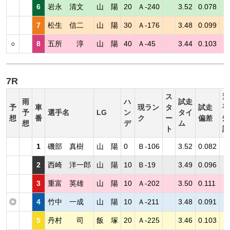
6
岩永 清文
山 陽
20
Ａ-240
3.52
0.078
7
松生 信二
山 陽
30
Ａ-176
3.48
0.099
○
8
五所 淳
山 陽
40
Ａ-45
3.44
0.103
7R
ス
選
雨
ハ
試走
予
車
現ラン
タ
試走
手
予
選手名
LG
ン
タイ
想
番
ク
ー
偏差
短
想
デ
ム
ト
評
1
磯部 真樹
山 陽
0
Ｂ-106
3.52
0.082
2
西崎 洋一郎
山 陽
10
Ｂ-19
3.49
0.096
3
重富 英雄
山 陽
10
Ａ-202
3.50
0.111
◎
4
竹中 一成
山 陽
10
Ａ-211
3.48
0.091
5
丹村 司
飯 塚
20
Ａ-225
3.46
0.103