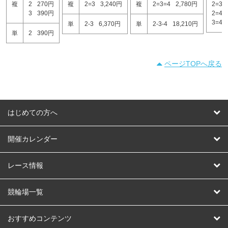
複
2
270円
複
2=3
3,240円
複
2=3=4
2,780円
2=3
3
390円
2=4
3=4
単
2-3
6,370円
単
2-3-4
18,210円
単
2
390円
ページTOPへ戻る
はじめての方へ
はじめての方へ
開催カレンダー
競輪
レース情報
オートレース
レース予想
競輪場一覧
競輪くじ
レース結果
北日本
函館競輪場
青森競輪場
いわき平競輪場
おすすめコンテンツ