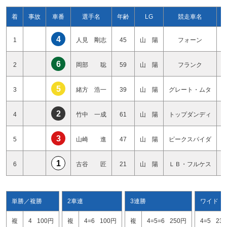
着
事故
車番
選手名
年齢
LG
競走車名
4
1
人見 剛志
45
山 陽
フォーン
6
2
岡部 聡
59
山 陽
フランク
5
3
緒方 浩一
39
山 陽
グレート・ムタ
2
4
竹中 一成
61
山 陽
トップダンディ
3
5
山崎 進
47
山 陽
ピークスパイダ
1
6
古谷 匠
21
山 陽
ＬＢ・フルケス
単勝／複勝
2車連
3連勝
ワイド
複
4
100円
複
4=6
100円
複
4=5=6
250円
4=5
23