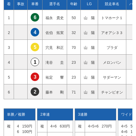
着
事故
車番
選手名
年齢
LG
競走車名
ハ
6
1
福永 貴史
50
山 陽
トマホーク１
4
4
2
佐伯 拓実
32
山 陽
アオアシ３３
2
5
3
穴見 和正
70
山 陽
プラダ
3
1
4
滝谷 圭
23
山 陽
メロンパン
0
3
5
祐定 響
23
山 陽
サダーマン
2
2
6
藤本 剛
71
山 陽
チャンピオン
2
単勝／複勝
2車連
3連勝
ワイド
複
4
150円
複
4=6
630円
複
4=5=6
270円
4=5
54
6
100円
4=6
17