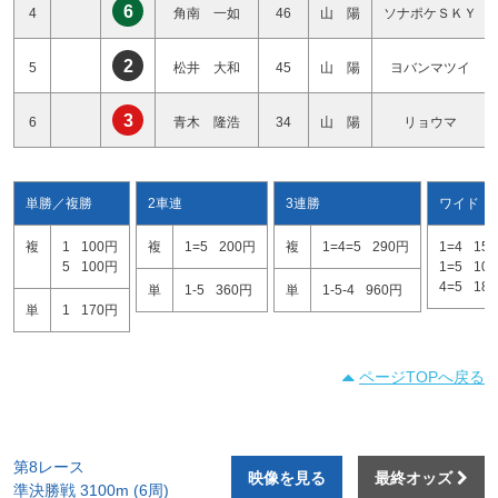
6
4
角南 一如
46
山 陽
ソナポケＳＫＹ
2
5
松井 大和
45
山 陽
ヨバンマツイ
3
6
青木 隆浩
34
山 陽
リョウマ
単勝／複勝
2車連
3連勝
ワイド
複
1
100円
複
1=5
200円
複
1=4=5
290円
1=4
15
5
100円
1=5
10
4=5
18
単
1-5
360円
単
1-5-4
960円
単
1
170円
ページTOPへ戻る
第8レース
映像を見る
最終オッズ
準決勝戦 3100m (6周)