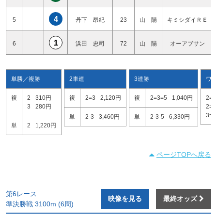
4
5
丹下 昂紀
23
山 陽
キミシダイＲＥ
1
6
浜田 忠司
72
山 陽
オーアブサン
単勝／複勝
2車連
3連勝
ワ
複
2
310円
複
2=3
2,120円
複
2=3=5
1,040円
2=3
3
280円
2=5
3=5
単
2-3
3,460円
単
2-3-5
6,330円
単
2
1,220円
ページTOPへ戻る
第6レース
映像を見る
最終オッズ
準決勝戦 3100m (6周)