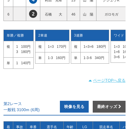
5
村田 光希
23
山 陽
クジュウＫ
2
6
石橋 大
46
山 陽
ガロモガ
単勝／複勝
2車連
3連勝
ワイド
複
1
100円
複
1=3
170円
複
1=3=6
180円
1=3
10
3
180円
1=6
16
3=6
14
単
1-3
160円
単
1-3-6
340円
単
1
140円
ページTOPへ戻る
第2レース
映像を見る
最終オッズ
一般戦 3100m (6周)
着
事故
車番
選手名
年齢
LG
競走車名
ハ