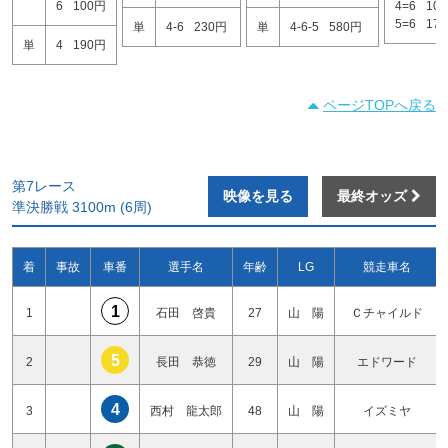
6
100円
4=6
10
5=6
17
単
4-6
230円
単
4-6-5
580円
単
4
190円
ページTOPへ戻る
第7レース
映像を見る
最終オッズ
準決勝戦 3100m (6周)
着
事故
車番
選手名
年齢
LG
競走車名
1
1
石田 啓貴
27
山 陽
Ｃチャイルド
5
2
長田 恭徳
29
山 陽
エドワード
4
3
西村 龍太郎
48
山 陽
イズミヤ