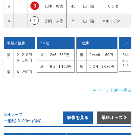
3
5
山本 智大
45
山 陽
リンダ
1
6
別府 末彦
73
山 陽
Ｖキャプター
単勝／複勝
2車連
3連勝
ワイド
複
2
210円
複
2=6
650円
複
2=4=6
160円
2=4
1
6
130円
2=6
1
4=6
1
単
6-2
1,160円
単
6-2-4
1,670円
単
6
290円
ページTOPへ戻る
第4レース
映像を見る
最終オッズ
一般戦 3100m (6周)