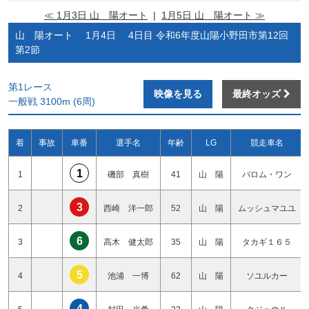
≪ 1月3日 山 陽オート
|
1月5日 山 陽オート ≫
山 陽オート 1月4日 4日目 令和6年度山陽小野田市第12回
第2節
第1レース
映像を見る
最終オッズ
一般戦 3100m (6周)
着
事故
車番
選手名
年齢
LG
競走車名
1
1
磯部 真樹
41
山 陽
バロム・ワン
3
2
西崎 洋一郎
52
山 陽
ムッシュマユユ
6
3
高木 健太郎
35
山 陽
タカギ１６５
5
4
池浦 一博
62
山 陽
ソユルカー
4