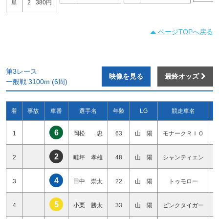
単
2
380円
ページTOPへ戻る
第3レース
映像を見る
最終オッズ
一般戦 3100m (6周)
着
事故
車番
選手名
年齢
LG
競走車名
6
1
岡松 忠
63
山 陽
モナークＲＩＯ
2
2
畦坪 孝雄
48
山 陽
シャンティエン
4
3
田中 崇太
22
山 陽
トゥモロー
5
4
小栗 勝太
33
山 陽
ピンクタイガー