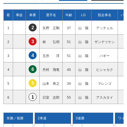
着
事故
車番
選手名
年齢
LG
競走車名
ハ
2
1
矢野 正剛
37
山 陽
アッチェル
1
3
2
林 弘明
51
山 陽
ザンテツケン
2
4
3
五所 淳
51
山 陽
バギー
2
6
4
丹村 飛竜
40
山 陽
ヒシャカク
3
5
5
山本 将之
34
山 陽
マレンゴ
3
1
6
日室 志郎
55
山 陽
アスカタイ
0
単勝／複勝
2車連
3連勝
ワイ