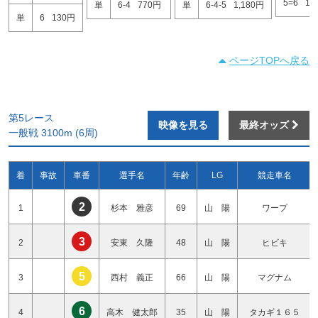
5=6
11
単
6-4
770円
単
6-4-5
1,180円
単
6
130円
ページTOPへ戻る
第5レース
映像を見る
最終オッズ
一般戦 3100m (6周)
着
事故
車番
選手名
年齢
LG
競走車名
2
1
杉本 雅彦
69
山 陽
ワープ
3
2
安東 久隆
48
山 陽
ヒビキ
5
3
西村 義正
66
山 陽
マグナム
6
4
高木 健太郎
35
山 陽
タカギ１６５