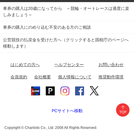
車券の購入は20歳になってから ～競輪・オートレースは適度に楽
Dokanto!
キャリーオーバー一覧
関
競輪選手情報
弥彦競輪場
前橋競輪場
取手競輪場
宇都宮競輪場
しみましょう～
東
大宮競輪場
西武園競輪場
京王閣競輪場
立川競輪場
チャリロトプラザ
Perfecta Navi
車券の購入にのめり込む不安のある方のご相談
南
松戸競輪場
千葉競輪場
川崎競輪場
平塚競輪場
公営競技の払戻金を受けた方へ（クリックすると国税庁のページへ
netkeirin
関
移動します）
小田原競輪場
伊東競輪場
静岡競輪場
東
ケイリンガル
中
名古屋競輪場
岐阜競輪場
大垣競輪場
豊橋競輪場
はじめての方へ
ヘルプセンター
お問い合わせ
部
チャリレンジャー
富山競輪場
松阪競輪場
四日市競輪場
会員規約
会社概要
個人情報について
推奨動作環境
競輪場情報
近
福井競輪場
奈良競輪場
向日町競輪場
和歌山競輪場
畿
岸和田競輪場
オートレース場情報
PCサイトへ移動
中国
玉野競輪場
広島競輪場
防府競輪場
Copyright © Chariloto Co., Ltd. 2008 All Rights Reserved.
四国
高松競輪場
小松島競輪場
高知競輪場
松山競輪場