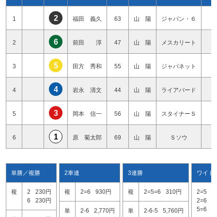
2
1
福田 義久
63
山 陽
ジャパン・６
2
6
2
前田 淳
47
山 陽
メスカリート
4
5
3
田方 秀和
55
山 陽
ジャパネット
3
4
4
岩永 清文
44
山 陽
ライアバード
2
3
5
岡本 信一
56
山 陽
スタイナーＳ
2
1
6
原 菊太郎
69
山 陽
Ｓソウ
0
単勝／複勝
2車連
3連勝
ワイド
複
2
230円
複
2=6
930円
複
2=5=6
310円
2=5
1
6
230円
2=6
2
5=6
1
単
2-6
2,770円
単
2-6-5
5,760円